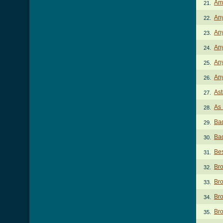
Am
21.
Any
22.
Any
23.
Any
24.
Any
25.
Any
26.
Ast
27.
As
28.
Bad
29.
Bad
30.
Bes
31.
Br
32.
Br
33.
Br
34.
Bro
35.