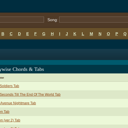
Song:
B
C
D
E
F
G
H
I
J
K
L
M
N
O
P
Q
ywise Chords & Tabs
ame
Soldiers Tab
Seconds Till The End Of The World Tab
 Avenue Nightmare Tab
en Tab
en (ver 2) Tab