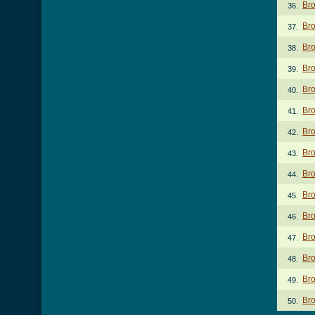
Br
36.
Bro
37.
Br
38.
Br
39.
Bro
40.
Bro
41.
Bro
42.
Br
43.
Br
44.
Bro
45.
Br
46.
Bro
47.
Bro
48.
Bro
49.
Bro
50.