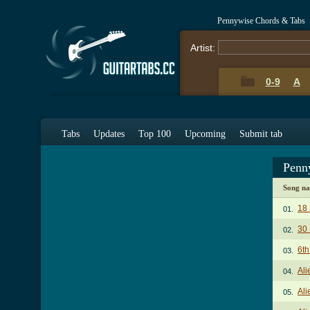
Pennywise Chords & Tabs
Artist:
0-9
A
Tabs
Updates
Top 100
Upcoming
Submit tab
Penn
Song n
18 
01.
30 
02.
6th
03.
Ali
04.
Ali
05.