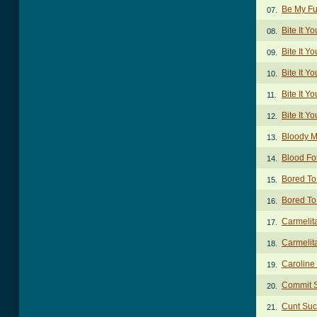
Be My Fu
07.
Bite It Y
08.
Bite It Y
09.
Bite It Y
10.
Bite It 
11.
Bite It Y
12.
Bloody M
13.
Blood Fo
14.
Bored To
15.
Bored To
16.
Carmelit
17.
Carmelit
18.
Caroline
19.
Commit S
20.
Cunt Suc
21.