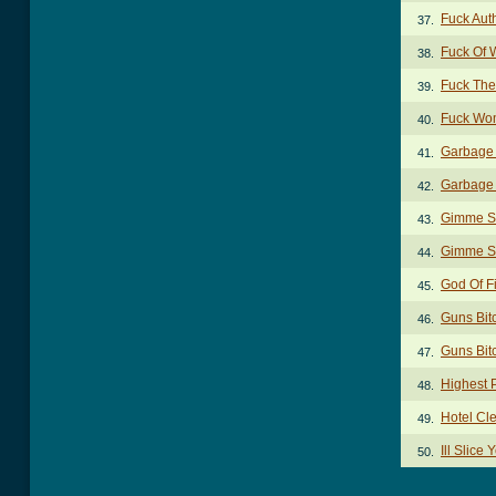
Fuck Aut
37.
Fuck Of 
38.
Fuck The
39.
Fuck Wom
40.
Garbage
41.
Garbage 
42.
Gimme S
43.
Gimme S
44.
God Of Fi
45.
Guns Bit
46.
Guns Bit
47.
Highest 
48.
Hotel Cl
49.
Ill Slice
50.