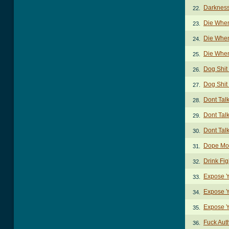
Darkness
22.
Die When
23.
Die When
24.
Die When
25.
Dog Shit
26.
Dog Shit 
27.
Dont Tal
28.
Dont Tal
29.
Dont Tal
30.
Dope Mo
31.
Drink Fi
32.
Expose Y
33.
Expose Y
34.
Expose Yo
35.
Fuck Aut
36.