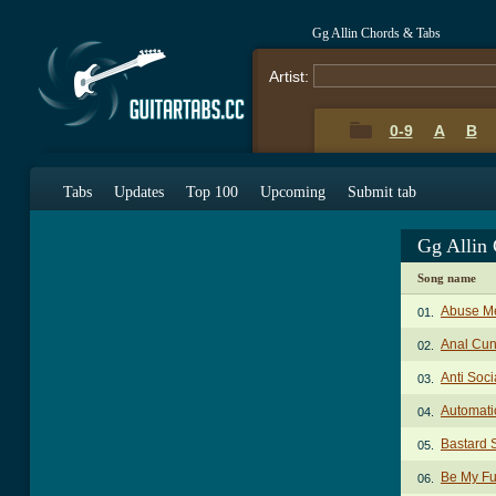
Gg Allin Chords & Tabs
Artist:
0-9
A
B
Tabs
Updates
Top 100
Upcoming
Submit tab
Gg Allin
Song name
Abuse Me
01.
Anal Cun
02.
Anti Soci
03.
Automati
04.
Bastard 
05.
Be My Fu
06.