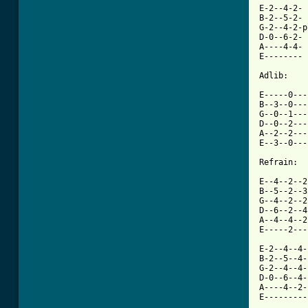
E-2--4-2-	-2--0-0--

B-2--5-2-	-3--0-0--

G-2--4-2-p
D-0--6-2-	-4--2-2--

A----4-4-	-2--2-2--

E--------	----0-0--

Adlib:

E-----0----
B--3--0---
G--0--1----
D--0--2----
A--2--2----
E--3--0---
Refrain:

E--4--2--2
B--5--2--3
G--4--2--2
D--6--2--4
A--4--4--2
E-----2---
E-2--4--4-
B-2--5--4-
G-2--4--4-
D-0--6--4-
A----4--2-
E---------