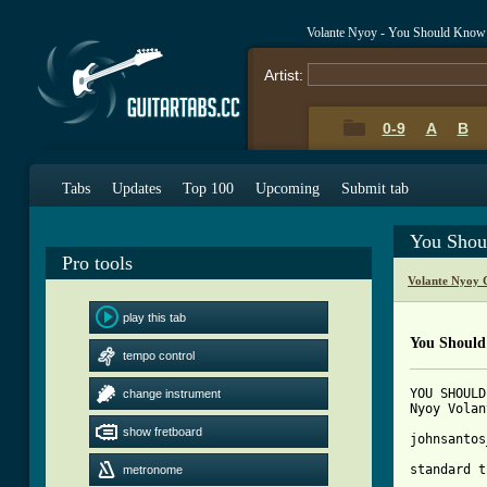
Volante Nyoy - You Should Kno
Artist:
0-9
A
B
Tabs
Updates
Top 100
Upcoming
Submit tab
You Shou
Pro tools
Volante Nyoy 
play this tab
You Shoul
tempo control
YOU SHOULD
change instrument
Nyoy Volan
show fretboard
johnsantos
standard t
metronome