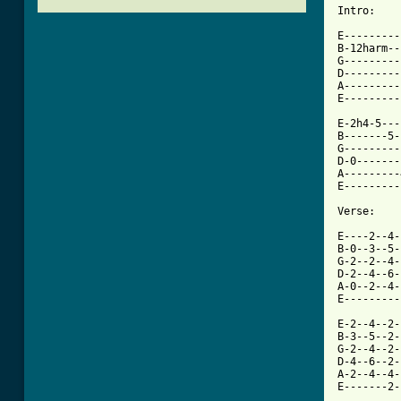
Intro:

E---------
B-12harm--
G---------
D---------
A---------
E---------
E-2h4-5---
B-------5-
G---------
D-0-------
A---------
E---------
Verse:

E----2--4-
B-0--3--5-
G-2--2--4-
D-2--4--6-
A-0--2--4-
[ Tab from

E-2--4--2
B-3--5--2-
G-2--4--2-
D-4--6--2-
A-2--4--4-
E-------2-