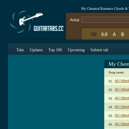
My Chemical Romance Chords & 
Artist:
0-9
A
B
Tabs
Updates
Top 100
Upcoming
Submit tab
My Chemi
Song name
All I Wa
01.
All I Wan
02.
All I Wan
03.
All I Wan
04.
All I Wan
05.
All I Wan
06.