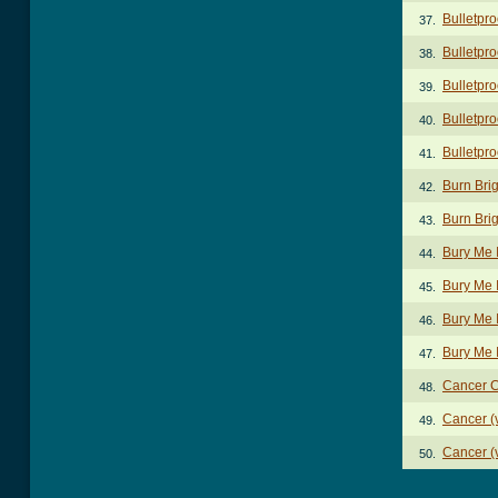
Bulletpro
37.
Bulletpro
38.
Bulletpro
39.
Bulletpr
40.
Bulletpro
41.
Burn Bri
42.
Burn Bri
43.
Bury Me 
44.
Bury Me 
45.
Bury Me I
46.
Bury Me 
47.
Cancer 
48.
Cancer (
49.
Cancer (
50.