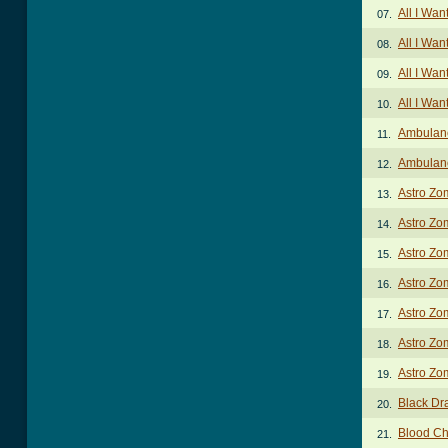
All I Wan
07.
All I Wan
08.
All I Wan
09.
All I Wan
10.
Ambulan
11.
Ambulan
12.
Astro Zo
13.
Astro Zo
14.
Astro Zo
15.
Astro Zo
16.
Astro Zo
17.
Astro Zo
18.
Astro Zo
19.
Black Dr
20.
Blood Ch
21.