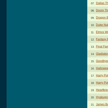
Dallas T
07.
Doom Th
08.
Dragon B
09.
Duke Nu
10.
Elmos Wo
11.
Fantasy 
12.
Final Fa
13.
Gladiato
14.
Goodbye
15.
Hallowe
16.
Harry Pot
17.
Harry Pot
18.
Heartbre
19.
Hyakugoj
20.
James B
21.