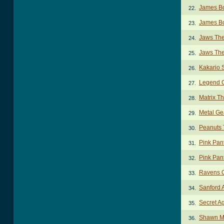
James B
22.
James Bo
23.
Jaws Th
24.
Jaws Th
25.
Kakario 
26.
Legend 
27.
Matrix T
28.
Metal Ge
29.
Peanuts
30.
Pink Pan
31.
Pink Pan
32.
Ravens 
33.
Sanford 
34.
Secret A
35.
Shawn Mi
36.