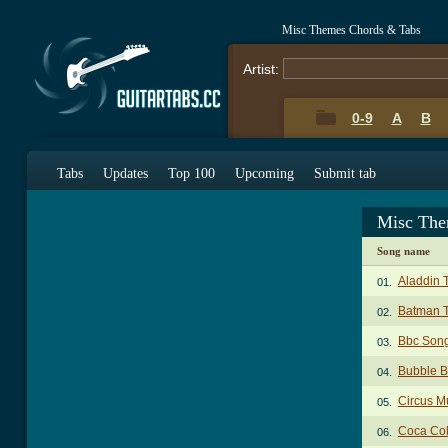
Misc Themes Chords & Tabs
Artist:
0-9
A
B
Tabs
Updates
Top 100
Upcoming
Submit tab
Misc The
Song name
Aladdin
01.
Batman 
02.
Bbc Son
03.
Bubble 
04.
Circus M
05.
Coca Co
06.