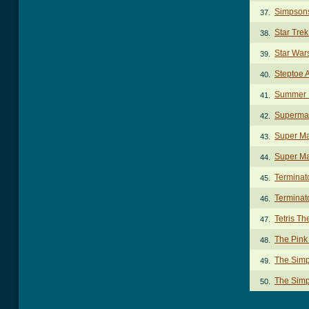
Simpson
37.
Star Tre
38.
Star War
39.
Steptoe 
40.
Summer 
41.
Superma
42.
Super Ma
43.
Super Ma
44.
Terminat
45.
Terminat
46.
Tetris T
47.
The Pink
48.
The Sim
49.
The Sim
50.