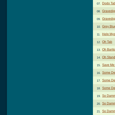
Dodo Ta
07.
Gravedig
08.
Gravedig
09.
Grey Blu
10.
Help Mys
11.
Oh Tab
12.
Oh Barit
13.
Oh Stand
14.
Save Me
15.
Some Dev
16.
Some Dev
17.
Some Dev
18.
So Damn
19.
So Damn 
20.
So Damn 
21.