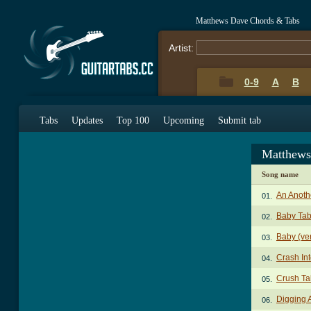
Matthews Dave Chords & Tabs
Artist:
0-9
A
B
Tabs
Updates
Top 100
Upcoming
Submit tab
Matthews
Song name
An Anoth
01.
Baby Ta
02.
Baby (ve
03.
Crash In
04.
Crush Ta
05.
Digging 
06.