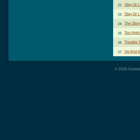
Stay Or 
22.
Stay Or L
23.
The Stone
24.
Too High
25.
Trouble 
26.
Up And 
27.
© 2026 Guitart