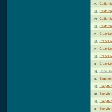
Californi
22.
Californi
23.
Californi
24.
Californi
25.
Crazy Lo
26.
Crazy Lo
27.
Crazy Lo
28.
Crazy Lo
29.
Crazy Lo
30.
Done Hol
31.
Eggshell
32.
Everythi
33.
Everythi
34.
Everythi
35.
Everythi
36.