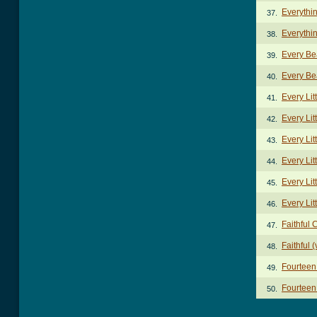
Everythi
37.
Everythi
38.
Every Be
39.
Every Be
40.
Every Lit
41.
Every Lit
42.
Every Lit
43.
Every Lit
44.
Every Lit
45.
Every Lit
46.
Faithful 
47.
Faithful 
48.
Fourteen
49.
Fourteen
50.