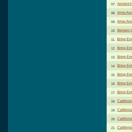
Ancient H
07.
Arms Ar
08.
Arms Aro
09.
Beinem O
10.
Bring Em
11.
Bring Em 
12.
Bring Em 
13.
Bring Em 
14.
Bring Em 
15.
Bring Em 
16.
Bring Em
17.
Californ
18.
Californi
19.
Californi
20.
Californi
21.