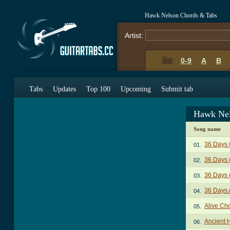
Hawk Nelson Chords & Tabs
Artist:
0-9
A
B
Tabs
Updates
Top 100
Upcoming
Submit tab
Hawk Nel
Song name
36 Days
01.
36 Days 
02.
36 Days 
03.
36 Days 
04.
Alive Ch
05.
Ancient H
06.