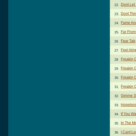
Dont Let
22.
Dont Thi
23.
Fame And
24.
Far From
25.
Fear Tab
26.
Feel Alri
27.
Freakin 
28.
Freakin O
29.
Freakin O
30.
Freakin O
31.
Gimme S
32.
Hopeless
33.
If You W
34.
In The M
35.
I Cant Lo
36.