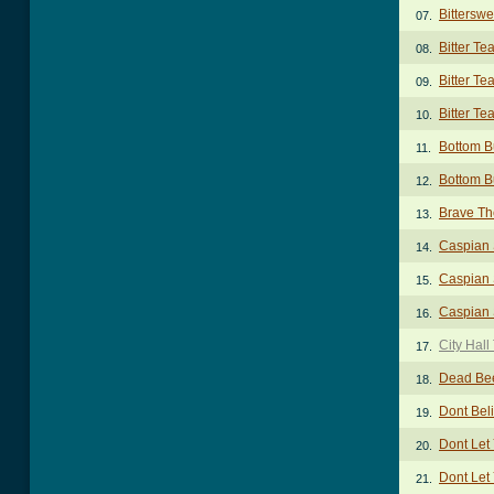
Bittersw
07.
Bitter Te
08.
Bitter Te
09.
Bitter Te
10.
Bottom B
11.
Bottom B
12.
Brave Th
13.
Caspian
14.
Caspian 
15.
Caspian S
16.
City Hall
17.
Dead Be
18.
Dont Bel
19.
Dont Let
20.
Dont Let
21.