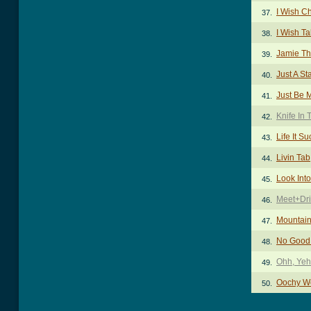
I Wish C
37.
I Wish T
38.
Jamie T
39.
Just A St
40.
Just Be 
41.
Knife In 
42.
Life It S
43.
Livin Tab
44.
Look Int
45.
Meet+Dri
46.
Mountain
47.
No Good
48.
Ohh, Yeh
49.
Oochy W
50.