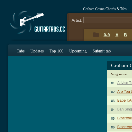
Graham Coxon Chords & Tabs
Artist:
0-9
A
B
Tabs
Updates
Top 100
Upcoming
Submit tab
Graham C
Song name
Advice T
01.
Are You 
02.
Babe It A
03.
Bah Sing
04.
Bittersw
05.
Bittersw
06.