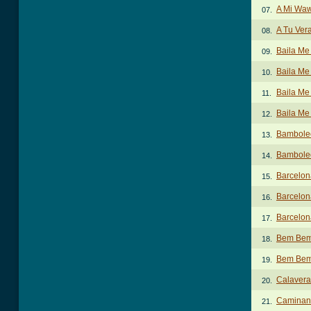
A Mi Wa
07.
A Tu Ver
08.
Baila Me
09.
Baila Me
10.
Baila Me 
11.
Baila Me 
12.
Bambole
13.
Bambole
14.
Barcelon
15.
Barcelona
16.
Barcelona
17.
Bem Bem
18.
Bem Bem
19.
Calaver
20.
Caminand
21.