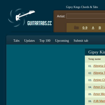
Gipsy Kings Chords & Tabs
Artist:
0-9
A
B
Tabs
Updates
Top 100
Upcoming
Submit tab
Gipsy Ki
Song name
Allegria
01.
Allegria 
02.
Amigo C
03.
Amor D U
04.
Amor Mio
05.
A Mi Man
06.