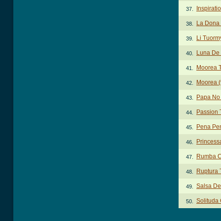
Inspirati
37.
La Dona
38.
Li Tuorm
39.
Luna De
40.
Moorea 
41.
Moorea (
42.
Papa No
43.
Passion 
44.
Pena Pen
45.
Princess
46.
Rumba C
47.
Ruptura 
48.
Salsa De
49.
Solituda
50.