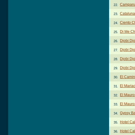
Campana
22.
Cataluna
23.
Ciento C
24.
Di Me Ch
25.
Djobi Dj
26.
Djobi Dj
27.
Djobi Dj
28.
Djobi Dj
29.
El Camin
30.
El Maria
31.
El Mauro
32.
El Mauro
33.
Gypsy B
34.
Hotel Ca
35.
Hotel Cal
36.