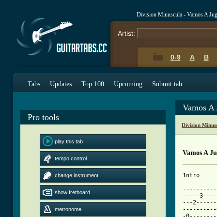
Division Minuscula - Vamos A Ju
Artist:
0-9
A
B
Tabs
Updates
Top 100
Upcoming
Submit tab
Vamos A 
Pro tools
Division Minus
play this tab
Vamos A Ju
tempo control
Intro 

change instrument
----------
show fretboard
-----3----
---2------
----------
metronome
-0--------