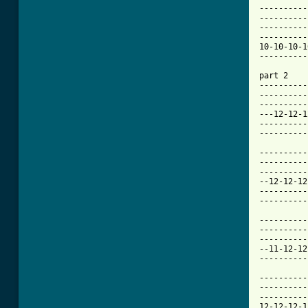
----------
----------
----------
----------
10-10-10-1
----------
part 2 

----------
----------
----------
---12-12-1
----------
----------
----------
----------
----------
--12-12-12
----------
----------
----------
----------
----------
--11-12-12
----------
----------
----------
----------
12-12-12-1