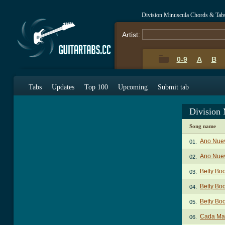
Division Minuscula Chords & Tab
Artist:
0-9
A
B
Tabs
Updates
Top 100
Upcoming
Submit tab
Division
Song name
Ano Nue
01.
Ano Nuev
02.
Betty Bo
03.
Betty Bo
04.
Betty Boo
05.
Cada Ma
06.