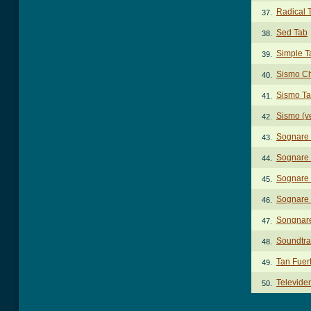
Radical 
37.
Sed Tab
38.
Simple T
39.
Sismo C
40.
Sismo T
41.
Sismo (v
42.
Sognare
43.
Sognare 
44.
Sognare
45.
Sognare 
46.
Songnar
47.
Soundtra
48.
Tan Fuert
49.
Televide
50.