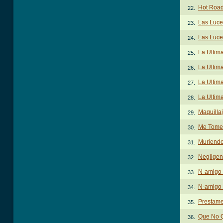
Hot Road
22.
Las Luce
23.
Las Luce
24.
La Ultim
25.
La Ultim
26.
La Ultim
27.
La Ultim
28.
Maquilla
29.
Me Tome 
30.
Muriendo
31.
Negligen
32.
N-amigo
33.
N-amigo 
34.
Prestame
35.
Que No 
36.