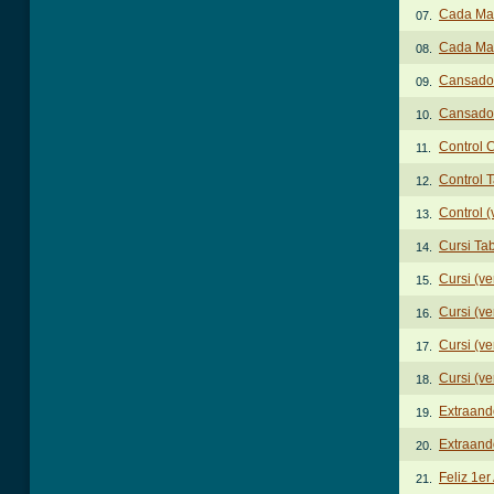
Cada Mar
07.
Cada Mar
08.
Cansado 
09.
Cansado 
10.
Control 
11.
Control 
12.
Control (
13.
Cursi Ta
14.
Cursi (ve
15.
Cursi (ve
16.
Cursi (ve
17.
Cursi (ve
18.
Extraand
19.
Extraand
20.
Feliz 1er
21.