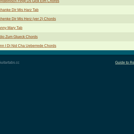
endeinisch Fingt Ds Glck Eim Chords
chanke Dir Mis Harz Tab
chenke Dir Mis Herz (ver 2) Chords
hnny Mary Tab
dio Zum Glueck Chords
nn I Di Nid Cha Ueberrede Chords
uitartabs.cc
Guide to Re