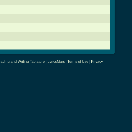
ading and Writing Tablature
|
LyricsMars
|
Terms of Use
|
Privacy