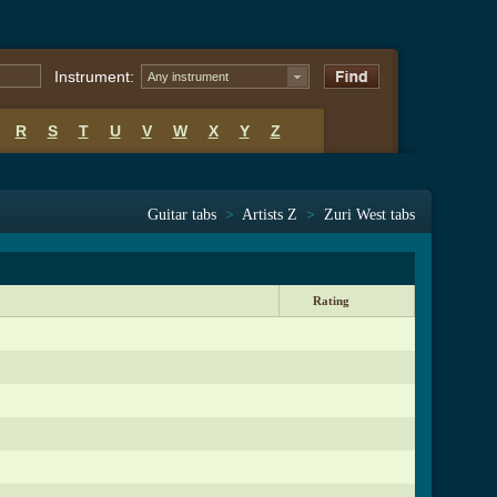
Instrument:
Any instrument
R
S
T
U
V
W
X
Y
Z
Guitar tabs
>
Artists Z
>
Zuri West tabs
Rating