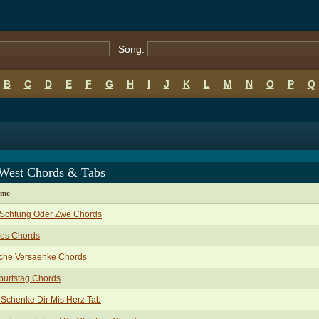
Song:
B
C
D
E
F
G
H
I
J
K
L
M
N
O
P
Q
 West Chords & Tabs
ame
 Schtung Oder Zwe Chords
ues Chords
sche Versaenke Chords
burtstag Chords
 Schenke Dir Mis Herz Tab