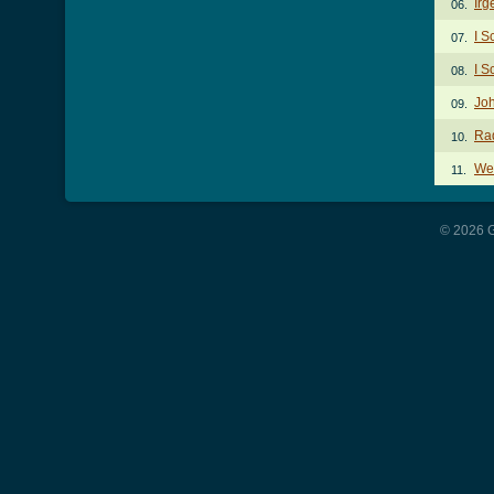
Irg
06.
I S
07.
I S
08.
Jo
09.
Ra
10.
We
11.
© 2026 G