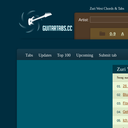
Zuri West Chords & Tabs
Artist:
0-9
A
Tabs
Updates
Top 100
Upcoming
Submit tab
Zuri
Song n
26
01.
Bl
02.
Fi
03.
Ge
04.
Ich
05.