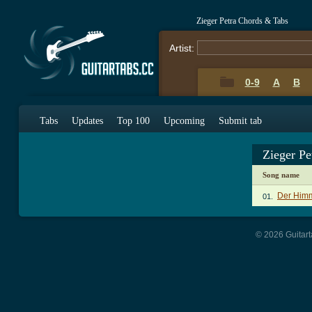
Zieger Petra Chords & Tabs
Artist:
0-9
A
B
Tabs
Updates
Top 100
Upcoming
Submit tab
Zieger Pe
Song name
Der Himm
01.
© 2026 Guitart