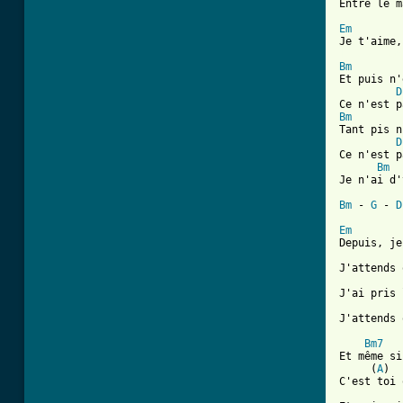
Entre le m
Em
[ Tab from
Bm
Et puis n'
D
Bm
Tant pis n
D
Ce n'est p
Bm
Je n'ai d'
Bm
 - 
G
 - 
D
Em
Depuis, je
J'attends 
J'ai pris 
J'attends 
Bm7
Et même si
     (
A
)  
C'est toi 