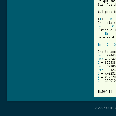
Et qui sai
{si j'ai d
(Si possib
(
A
)   
Em
Em
C
Plaise à D
Em
Je n'ai d'
Em
 - 
C
 - 
G
Bm
Bm7
G
Em
F#7
D
A
C
 = 332010
ENJOY !!
© 2026 Guitart