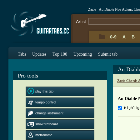
Zazie - Au Diable Nos Adieux Ch
Artist:
0-9
A
B
Tabs
Updates
Top 100
Upcoming
Submit tab
Au Diabl
Pro tools
Zazie Chords 
play this tab
Au Diable 
tempo control
Highlig
change instrument
----------
show fretboard
          
          
metronome
----------