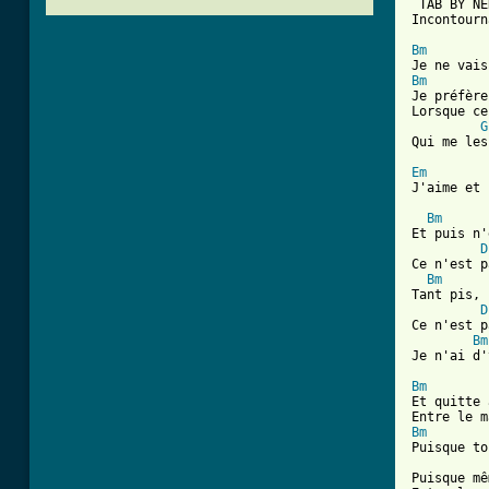
 TAB BY NE
Incontourn
Bm
Bm

Je préfèr
Lorsque ce
G
Qui me les
Em
J'aime et 
Bm
Et puis n'
D
Ce n'est p
Bm
Tant pis, 
D
Ce n'est p
Bm
Je n'ai d'
Bm
Et quitte 
Bm

Puisque t
Puisque mê