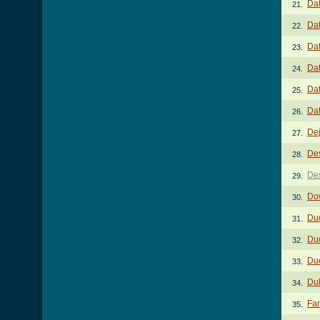
Dat
21.
Dat
22.
Dat
23.
Dat
24.
Dat
25.
Dat
26.
De
27.
De
28.
Des
29.
Do
30.
Du
31.
Dud
32.
Du
33.
Dul
34.
Fa
35.