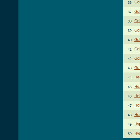
Gol
36.
Gol
37.
Gol
38.
Gol
39.
Gol
40.
Gol
41.
Gol
42.
Gr
43.
Hea
44.
Hea
45.
He
46.
Ho
47.
Hon
48.
Hy
49.
Hys
50.