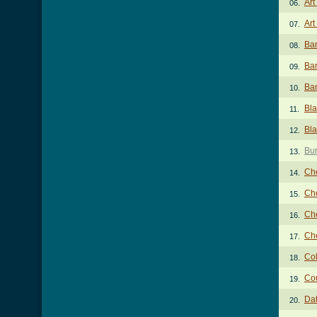
Art
06.
Art
07.
Ba
08.
Ban
09.
Ba
10.
Bl
11.
Bla
12.
Bur
13.
Ch
14.
Che
15.
Che
16.
Ch
17.
Col
18.
Co
19.
Dat
20.