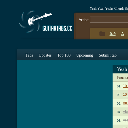
Yeah Yeah Yeahs Chords &
Artist:
0-9
A
Tabs
Updates
Top 100
Upcoming
Submit tab
Yeah
Song n
10 
01.
10 
02.
All
03.
Al
04.
Are
05.