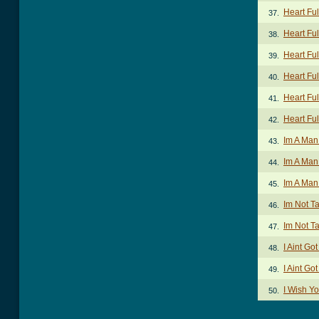
Heart Ful
37.
Heart Ful
38.
Heart Ful
39.
Heart Ful
40.
Heart Ful
41.
Heart Ful
42.
Im A Man
43.
Im A Man 
44.
Im A Man 
45.
Im Not Ta
46.
Im Not Ta
47.
I Aint Go
48.
I Aint Go
49.
I Wish Y
50.