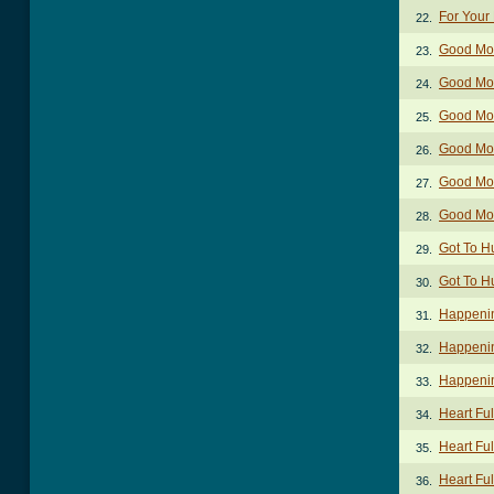
For Your
22.
Good Mor
23.
Good Morn
24.
Good Morn
25.
Good Morn
26.
Good Morn
27.
Good Mor
28.
Got To H
29.
Got To H
30.
Happenin
31.
Happenin
32.
Happenin
33.
Heart Fu
34.
Heart Ful
35.
Heart Ful
36.