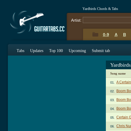
Yardbirds Chords & Tabs
Artist:
0-9
A
B
Tabs
Updates
Top 100
Upcoming
Submit tab
Yardbird
Song name
A Certain
01.
Boom Bo
02.
Boom Bo
03.
Boom Bo
04.
Certain G
05.
Chris Nu
06.