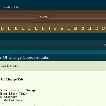
e Chords & Tabs
Song:
B
C
D
E
F
G
H
I
J
K
L
M
N
O
P
Q
G
s Of Change Chords & Tabs
 Chords & Tabs
 Of Change Tab
Title: Winds of Change

ding: Black Tiger

g: Standard

r: Wicked Rose
