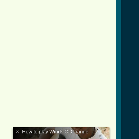
×
How to play Winds Of Change