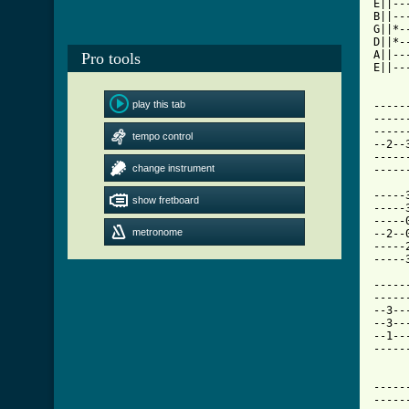
E||--
B||--
G||*-
D||*-
A||--
Pro tools
E||--
play this tab
-----
-----
-----
tempo control
--2--
-----
change instrument
-----
-----
show fretboard
-----
-----
metronome
--2--
-----
-----
-----
-----
--3--
--3--
--1--
-----
-----
-----