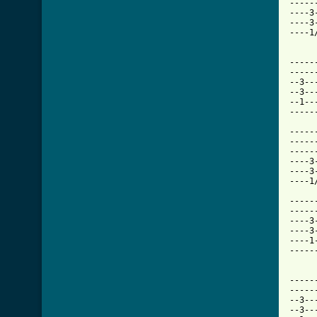
-----
----3
----3
----1
-----
-----
--3--
--3--
--1--
-----
-----
-----
-----
----3
----3
----1
-----
-----
----3
----3
----1
-----
-----
-----
--3--
--3--