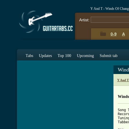
Y And T - Winds Of Chang
Artist:
0-9
A
Tabs
Updates
Top 100
Upcoming
Submit tab
Wind
Y And T
Winds
Song 
Recor
Tunin
Tabbe