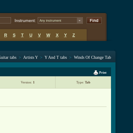
Instrument:
Any instrument
R
S
T
U
V
W
X
Y
Z
uitar tabs
>
Artists Y
>
Y And T tabs
>
Winds Of Change Tab
Print
Version:
1
Type:
Tab