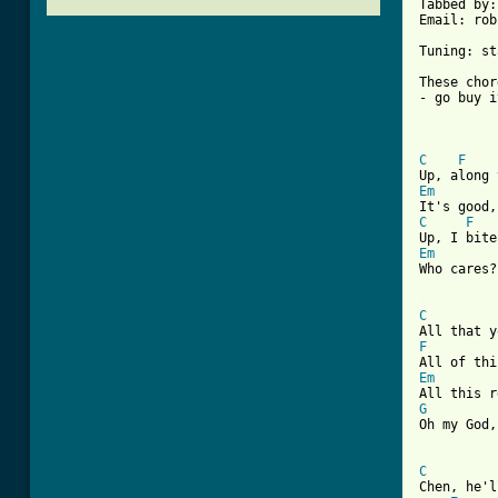
Tabbed by:
Email: rob
Tuning: st
These chor
- go buy i
C
F
Em
C
F
Em
Who cares?
[ Tab from
C
F
Em
G

Oh my God
C
Chen, he'l