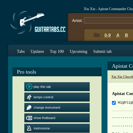
Xiu Xiu - Apistat Commander Cho
Artist:
0-9
A
B
Tabs
Updates
Top 100
Upcoming
Submit tab
Apistat 
Pro tools
Xiu Xiu Chord
play this tab
Apistat C
tempo control
Highlig
change instrument
----------
show fretboard
			 APISTAT C
----------
metronome