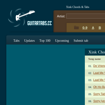
Xink Chords & Tabs
Artist:
0-9
A
B
Tabs
Updates
Top 100
Upcoming
Submit tab
Xink Cho
Song name
De Vrie
01.
Laat Me 
02.
Laat Me 
03.
Oh Ho B
04.
Sorry Ta
05.
Sorry (ve
06.