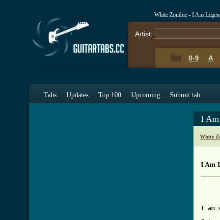
White Zombie - I Am Legen
Artist:
0-9
A
Tabs
Updates
Top 100
Upcoming
Submit tab
I Am
White Z
I Am 
                            I AM LEGEND
                            White Zombie

I am sick of shitty versions of this song and maybe you are too if you're viewing this. So I did it myself. Here goes....

Intro
approx. 10 seconds of effects

clean w/ fingers
|------3----------3-----------|--------------2---------|
|---------(0)--------------0--|-----0----------------0-|
|--2-------0---------0-----0--|--------0--------0----0-|
|--------------0--------2-----|--1--------1-------1----|
|-----------------------------|------------------------|
|-(0)-------------------------|------------------------|

|----------------------0--|-------------0--------|----3------3-----3-|
|-------------3-------(3)-|-3-----3--------3-----|------0------0--(0)|
|----0-----------0--------|---(0)---0---------0--|--------2------2---|
|-------2-----------2-----|----2------2----------|--2----------------|
|-3--------3--------------|----------------------|-------------------|
|-------------------------|----------------------|-(0)---------------|


|----2------2-----0--|----------0-------0-|------------2-----------|
|------0------0---0--|----3-------3-----0-|----3----------3--------|
|--------0------0----|------3--------2----|-------4-------4--------|
|-0------------------|--------2-----------|----------4-------4-----|
|(0)-----------------|-3------------------|-2-------------------2/-|
|--------------------|--------------------|----------