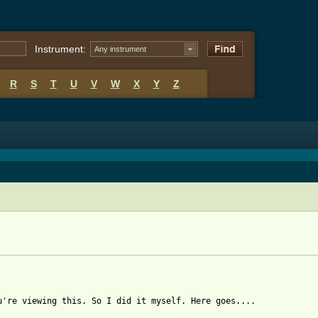
Instrument:
Any instrument
R
S
T
U
V
W
X
Y
Z