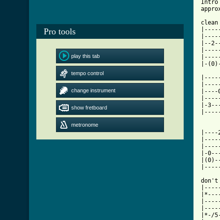
Pro tools
play this tab
tempo control
change instrument
show fretboard
metronome