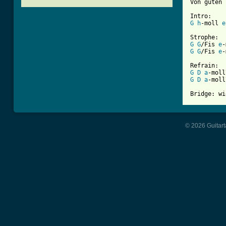
Von guten 
G
h
-moll 
e
[ Tab from
G
G
/Fis 
e
-
G
G
/Fis 
e
-
G
D
a
-moll
G
D
a
-moll
Bridge: wi
© 2026 Guitart