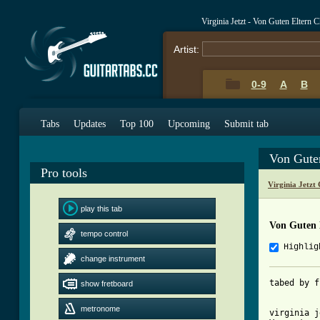
Virginia Jetzt - Von Guten Eltern 
Artist:
0-9
A
B
Tabs
Updates
Top 100
Upcoming
Submit tab
Von Gute
Pro tools
Virginia Jetzt
play this tab
Von Guten 
tempo control
Highlig
change instrument
tabed by f
show fretboard
metronome
virginia j