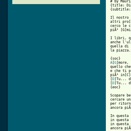
# by Mauri
{title: Di
{subtitle:
Il nostro 
altri pro[
cerco le c
piÃ¹ [G]mi
I libri, q
anche l'ul
quella di 
[ Tab from
A
[
G
]more, 
quello che
e che ti p
piÃ¹ in[C]
[
D
]Tu... d
[
D
]Tu... d
{eoc}

Scopare be
cercare un
per ritorn
ancora piÃ
In questa 
in questa 
in questa 
ancora piÃ