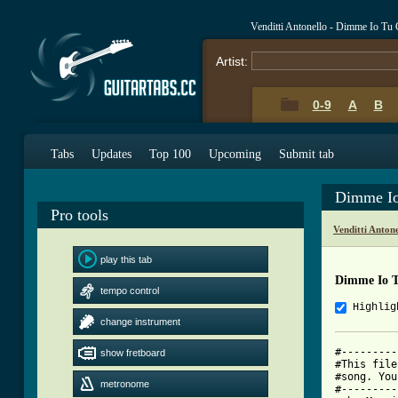
Venditti Antonello - Dimme Io Tu
Artist:
0-9
A
B
Tabs
Updates
Top 100
Upcoming
Submit tab
Dimme Io
Pro tools
Venditti Anton
play this tab
Dimme Io T
tempo control
Highlig
change instrument
#---------
show fretboard
#This file
#song. You
metronome
#---------