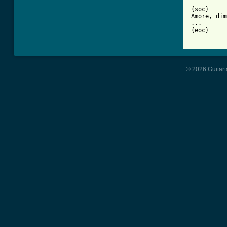
{soc}

Amore, dim
...

{eoc}

© 2026 Guitart