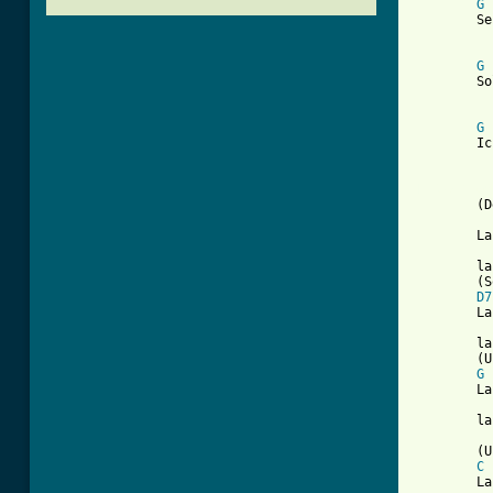
G
	Sehen da alle so aus wie ihr?

						J
G
	Soll ich euch ein Lied beibringen?

						J
G
	Ich kenn ein Lied mit Â´nem schÃ¶nen Chor.

[ Tab from

	(Der FlÃ¶tenschlumpf fÃ¤ngt an)

	La  la  la  la  la  la  la  la  la  la  la  la  la  la  la  la  la  la  la

	la  la  la  la  la  la  la  la  la  la  la  la  la  la.

	(So singt mal mit)

D7
	La  la  la  la  la  la  la  la  la  la  la  la  la  la  la  la  la  la  la

	la  la  la  la  la  la  la  la  la  la  la  la  la  la.

	(Und nun die 2. Stimme)

G
        La
	la  la  la  la  la  la  la  la  la  la  la  la  la  la.

	(Und nun alle zusammen)

C
	La  la  la  la  la  la  la  la  la  la  la  la  la  la  la  la  la  la  la
