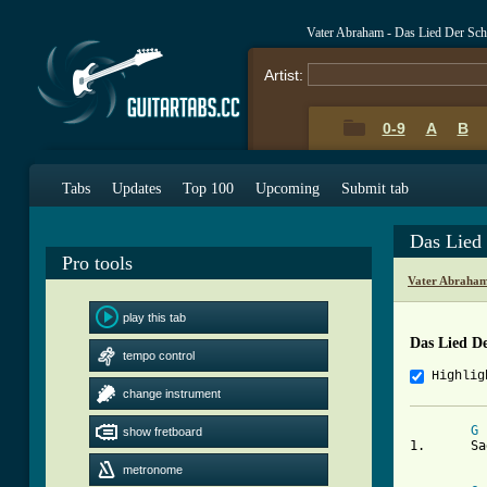
Vater Abraham - Das Lied Der Sc
Artist:
0-9
A
B
Tabs
Updates
Top 100
Upcoming
Submit tab
Das Lied
Pro tools
Vater Abraham
play this tab
Das Lied D
tempo control
Highlig
change instrument
G
show fretboard
1.      Sa
metronome
          