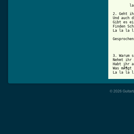
	la  la  la  la  la  la  la  la  la  la  la  la  la  la.

2. Geht ihr denn d
Und auch durch ein Sch
Gibt es eigentlich
Finden SchlÃ¼mpfe tanz
La la la l
Gesprochen:	        Hey, wir sind hier nicht in der Badewa
			Du, muss d
			La la
3. Warum seid ihr Sc
Nehmt ihr die MÃ¼tzen 
Habt ihr a
Was mÃ¶gt ihr am liebs
© 2026 Guitart