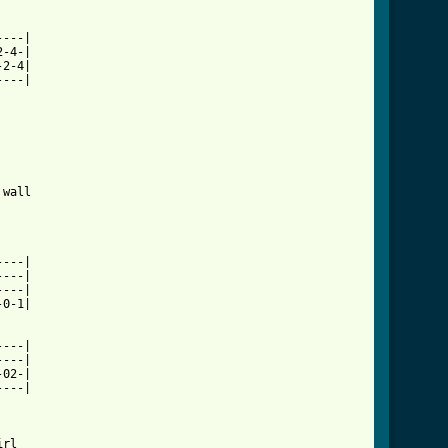
---|

-4-|

2-4|

---|

wall

---|

---|

---|

0-1|

---|

---|

02-|

---|
