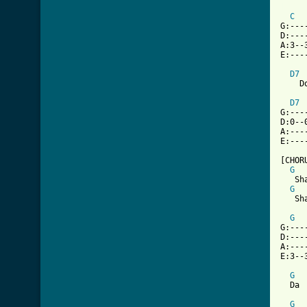
[ Tab
C
G:---
D:---
A:3--
E:---
D7
    D
D7
G:---
D:0--
A:---
E:---
[CHORU
G
   Sh
G
   Sh
G
G:---
D:---
A:---
E:3--
G
  Da

G