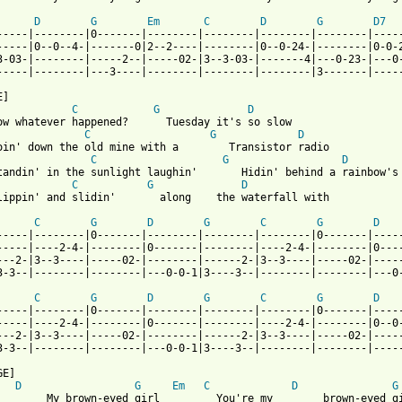
D
G
Em
C
D
G
D7
-----|--------|0-------|--------|--------|--------|--------|-----
-----|0--0--4-|-------0|2--2----|--------|0--0-24-|--------|0-0-2
3-03-|--------|-----2--|-----02-|3--3-03-|-------4|---0-23-|---0-
-----|--------|---3----|--------|--------|--------|3-------|-----
]

C
G
D
ow whatever happened?      Tuesday it's so slow

C
G
D
oin' down the old mine with a        Transistor radio

C
G
D
tandin' in the sunlight laughin'       Hidin' behind a rainbow's 
C
G
D
lippin' and slidin'       along    the waterfall with 

C
G
D
G
C
G
D
-----|--------|0-------|--------|--------|--------|0-------|-----
-----|----2-4-|--------|0-------|--------|----2-4-|--------|0----
---2-|3--3----|-----02-|--------|------2-|3--3----|-----02-|-----
3-3--|--------|--------|---0-0-1|3----3--|--------|--------|---0-
C
G
D
G
C
G
D
-----|--------|0-------|--------|--------|--------|0-------|-----
-----|----2-4-|--------|0-------|--------|----2-4-|--------|0--0-
---2-|3--3----|-----02-|--------|------2-|3--3----|-----02-|-----
3-3--|--------|--------|---0-0-1|3----3--|--------|--------|-----
E]

D
G
Em
C
D
G