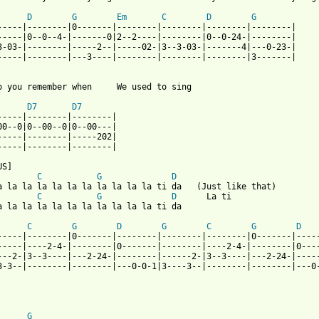
 from: https://www.guitartabs.cc/tabs/v/van_morrison/brown_eyed_
D
G
Em
C
D
G
-----|--------|0-------|--------|--------|--------|--------|

-----|0--0--4-|-------0|2--2----|--------|0--0-24-|--------|

3-03-|--------|-----2--|-----02-|3--3-03-|-------4|---0-23-|

-----|--------|---3----|--------|--------|--------|3-------|

o you remember when     We used to sing

D7
D7
-----|--------|--------|

00--0|0--00--0|0--00---|

-----|--------|-----202|

-----|--------|--------|

S]

C
G
D
a la la la la la la la la la la ti da   (Just like that)

C
G
D
      La ti

a la la la la la la la la la la ti da    

C
G
D
G
C
G
D
-----|--------|0-------|--------|--------|--------|0-------|-----
-----|----2-4-|--------|0-------|--------|----2-4-|--------|0----
---2-|3--3----|---2-24-|--------|------2-|3--3----|---2-24-|-----
3-3--|--------|--------|---0-0-1|3----3--|--------|--------|---0-
G