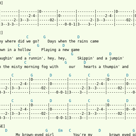
]

|--------|--------|0-------|--------|--------|--------|0-------|-
|--------|----2-4-|--------|0-------|--------|----2-4-|--------|0
|------2-|3--3----|-----02-|--------|------2-|3--3----|-----02-|-
|3--3-3--|--------|--------|---0-0-1|3----3--|--------|--------|-
]

C
G
D
ey where did we go?    Days when the rains came

C
G
D
own in a hollow     Playing a new game

C
G
D
aughin' and a runnin', hey, hey,     Skippin' and a jumpin'

C
G
D
n the misty morning fog with     our    hearts a thumpin' and 

C
G
D
G
C
G
D
-----|--------|0-------|--------|--------|--------|0-------|-----
-----|----2-4-|--------|0-------|--------|----2-4-|--------|0----
---2-|3--3----|-----02-|--------|------2-|3--3----|-----02-|-----
3-3--|--------|--------|---0-0-1|3----3--|--------|--------|---0-
C
G
D
G
C
G
D
-----|--------|0-------|--------|--------|--------|0-------|-----
-----|----2-4-|--------|0-------|--------|----2-4-|--------|0--0-
---2-|3--3----|-----02-|--------|------2-|3--3----|-----02-|-----
3-3--|--------|--------|---0-0-1|3----3--|--------|--------|-----
E]

D
G
Em
C
D
G
        My brown-eyed girl         You're my        brown eyed gi