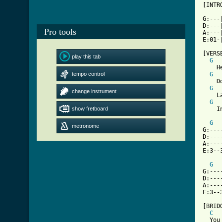
[INTRO
G:---
D:---
Pro tools
A:---
E:01-
[VERSE
play this tab
G
    H
tempo control
G
    D
G
change instrument
    L
G
show fretboard
    I
G
metronome
G:---
D:---
A:---
E:3--
G
G:---
D:---
A:---
E:3--
[BRIDG
C
  You