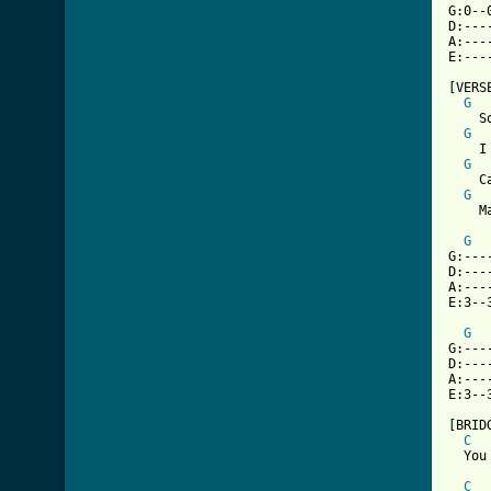
G:0--
D:---
A:---
E:---
[VERSE
G
    S
G
    I
G
    C
G
    M
G
G:---
D:---
A:---
E:3--
G
G:---
D:---
A:---
E:3--
[BRIDG
C
  You
C