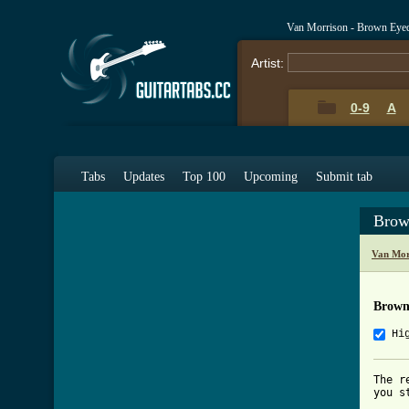
Van Morrison - Brown Eyed
Artist:
0-9
A
Tabs
Updates
Top 100
Upcoming
Submit tab
Brow
Van Mor
Brown
Hi
The r
you s