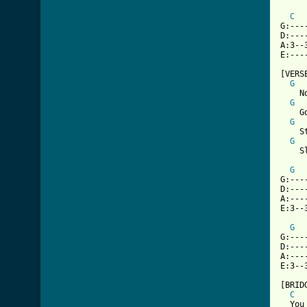
C
G:---
D:---
A:3--
E:---
[VERSE
G
    N
G
    G
G
    S
G
    S
G
G:---
D:---
A:---
E:3--
G
G:---
D:---
A:---
E:3--
[BRIDG
C