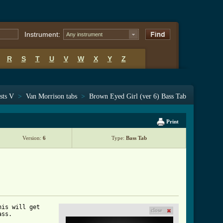
Instrument:
Any instrument
R
S
T
U
V
W
X
Y
Z
sts V
>
Van Morrison tabs
>
Brown Eyed Girl (ver 6) Bass Tab
Print
Version:
6
Type:
Bass Tab
is will get 

close
ss.
