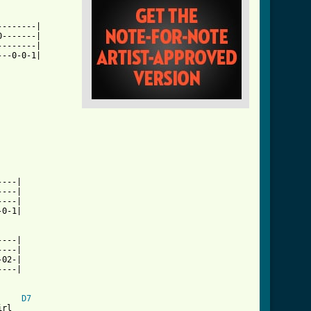
-------|

-------|

-------|

--0-0-1|

---|

---|

---|

0-1|

---|

---|

02-|

---|

D7
rl
