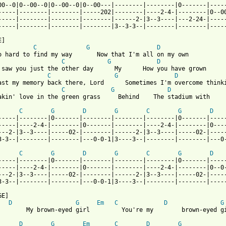
00--0|0--00--0|0--00--0|0--00---|--------|--------|0-------|-----
-----|--------|--------|-----202|--------|----2-4-|--------|0--00
-----|--------|--------|--------|------2-|3--3----|---2-24-|-----
-----|--------|--------|--------|3--3-3--|--------|--------|-----
]

C
G
D
o hard to find my way       Now that I'm all on my own

C
G
D
 saw you just the other day      My      How you have grown

C
G
D
ast my memory back there, Lord      Sometimes I'm overcome thinki
C
G
D
akin' love in the green grass     Behind    The stadium with

C
G
D
G
C
G
D
-----|--------|0-------|--------|--------|--------|0-------|-----
-----|----2-4-|--------|0-------|--------|----2-4-|--------|0----
---2-|3--3----|-----02-|--------|------2-|3--3----|-----02-|-----
3-3--|--------|--------|---0-0-1|3----3--|--------|--------|---0-
C
G
D
G
C
G
D
-----|--------|0-------|--------|--------|--------|0-------|-----
-----|----2-4-|--------|0-------|--------|----2-4-|--------|0--0-
---2-|3--3----|-----02-|--------|------2-|3--3----|-----02-|-----
3-3--|--------|--------|---0-0-1|3----3--|--------|--------|-----
E]

D
G
Em
C
D
G
        My brown-eyed girl         You're my        brown-eyed gi
D
G
Em
C
D
G