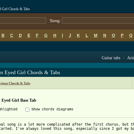
 Girl Chords & Tabs
Song:
B
C
D
E
F
G
H
I
J
K
L
M
N
O
P
Q
Guitar tabs
>
Arti
n Eyed Girl Chords & Tabs
rison Chords & Tabs
 Eyed Girl Bass Tab
ghlighted
Show chords diagrams
eal song is a lot more complicated after the first chorus, but th
tarted. I've always loved this song, especially since I got my ba