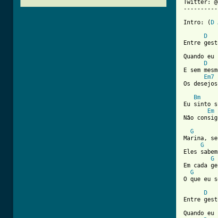
Twitter: @
----------
Intro: (
D
D
Entre gest
Quando eu 
D
E sem mesm
Em7
Os desejos
Bm
Eu sinto s
Em
Não consig
G
Marina, se
G
Eles sabem
G
Em cada ge
G
[ Tab from
D
Entre gest
Quando eu 