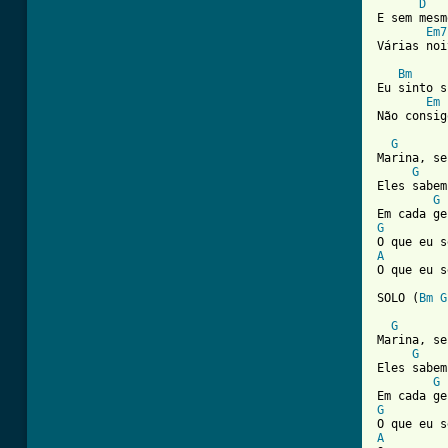
D
E sem mesm
Em7
Várias noi
Bm
Eu sinto s
Em
Não consig
G
Marina, se
G
Eles sabem
G
G
A

O que eu 
SOLO (
Bm
G
G
Marina, se
G
Eles sabem
G
G
A
         