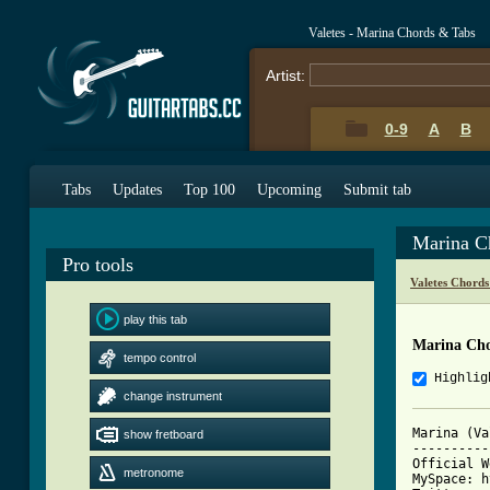
Valetes - Marina Chords & Tabs
Artist:
0-9
A
B
Tabs
Updates
Top 100
Upcoming
Submit tab
Marina C
Pro tools
Valetes Chords
play this tab
Marina Ch
tempo control
Highlig
change instrument
Marina (Va
show fretboard
----------
Official W
metronome
MySpace: h