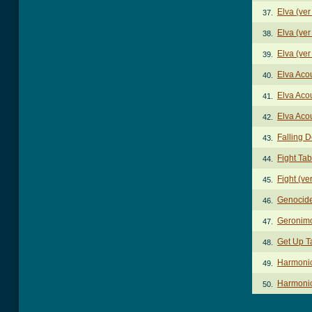
Elva (ver
37.
Elva (ver
38.
Elva (ver
39.
Elva Aco
40.
Elva Aco
41.
Elva Acou
42.
Falling 
43.
Fight Tab
44.
Fight (ve
45.
Genocide
46.
Geronim
47.
Get Up T
48.
Harmoni
49.
Harmonic
50.