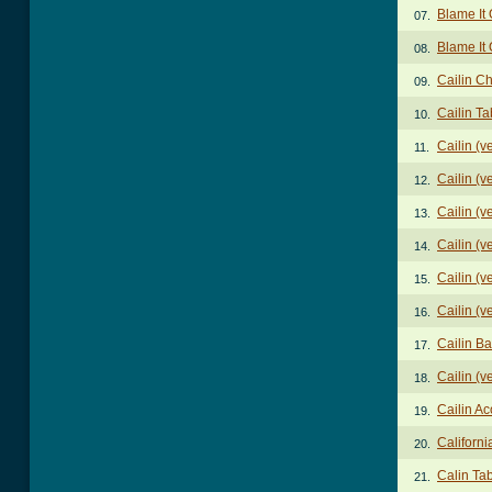
Blame It 
07.
Blame It
08.
Cailin C
09.
Cailin Ta
10.
Cailin (v
11.
Cailin (v
12.
Cailin (v
13.
Cailin (v
14.
Cailin (v
15.
Cailin (v
16.
Cailin B
17.
Cailin (v
18.
Cailin Ac
19.
Californ
20.
Calin Ta
21.