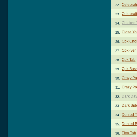
Celebrat
22.
Celebrat
23.
Chicken 
24.
Close Yo
25.
Cpk Cho
26.
Cpk (ver
27.
Cpk Tab
28.
Cpk Bass
29.
Crazy Po
30.
Crazy Po
31.
Dark Day
32.
Dark Sid
33.
Denied 
34.
Denied B
35.
Elva Tab
36.