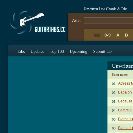
Unwritten Law Chords & Tabs
Artist:
0-9
A
B
Tabs
Updates
Top 100
Upcoming
Submit tab
Unwritte
Song name
Actress 
01.
Babalon
02.
Because 
03.
Before I
04.
Blame It
05.
Blame It 
06.