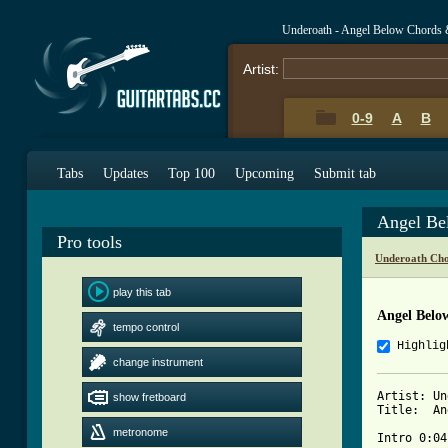
Underoath - Angel Below Chords 
Artist:
0-9
A
B
Tabs
Updates
Top 100
Upcoming
Submit tab
Angel Be
Pro tools
Underoath Cho
play this tab
Angel Belo
tempo control
Highlig
change instrument
Artist:	Underoath

show fretboard
Title:	Angel Below

metronome
Intro 0:04