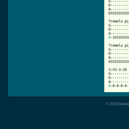
G---------
D---------
A---------
D333333333
Tremelo pi
G---------
D---------
D
-33333333
Tremelo pi
G---------
D---------
A---------
D333333333
2:53-3:20

G---------
D---------
D
-0-0-0-0-
© 2026 Guitart