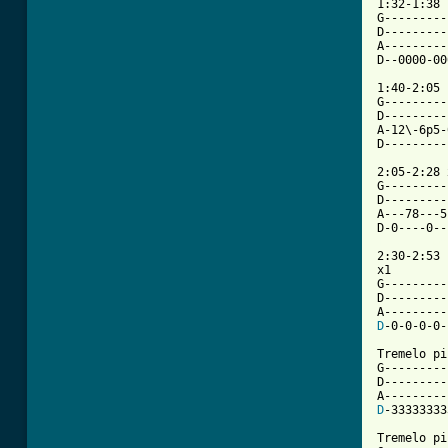
1:32-1:38

G---------
D---------
A---------
D--0000-00
1:40-2:05 
G---------
D---------
A-12\-6p5-
D---------
2:05-2:28 
G---------
D---------
A---78---5
[ Tab from

2:30-2:53

x1

G---------|
D---------|
D
-0-0-0-0-|
Tremelo pi
G---------
D---------
D
-33333333
Tremelo pi