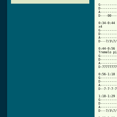
G---------
D---------
A---------
D----00---
0:34-0:44

x4

G---------
D---------
A---------
D---7/3\7/
0:44-0:56

Tremelo pi
G---------
D---------
A---------
D-77777777
0:56-1:18 
G---------
D---------
A---------
D--7-7-7-7
1:18-1:29 
G---------
D---------
A---------
D---7/3\7/