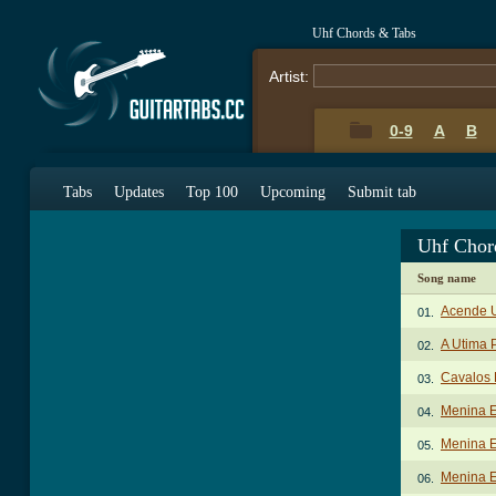
Uhf Chords & Tabs
Artist:
0-9
A
B
Tabs
Updates
Top 100
Upcoming
Submit tab
Uhf Chor
Song name
Acende U
01.
A Utima 
02.
Cavalos 
03.
Menina E
04.
Menina E
05.
Menina E
06.