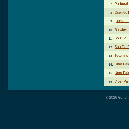
Portugal
07.
Quando D
08.
Quero En
09.
Sarajevo
10.
Sou Do B
11.
Sou Do B
12.
Toca-me
13.
Uma Pal
14.
Uma Pala
15.
Viver Pa
16.
© 2026 Guitart