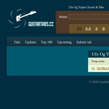
Ufo Og Yepha Chords & Tabs
Artist:
0-9
A
B
Tabs
Updates
Top 100
Upcoming
Submit tab
Ufo Og Y
Song name
Op Med H
01.
© 2026 Guitart