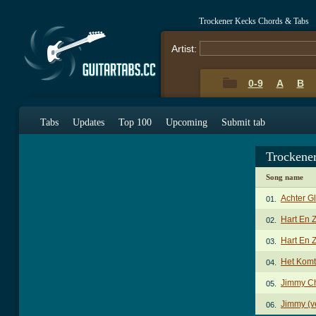
Trockener Kecks Chords & Tabs
Artist:
0-9
A
B
Tabs
Updates
Top 100
Upcoming
Submit tab
Trockene
Song name
Achter G
01.
Hart En 
02.
Hart En Z
03.
Het Komt
04.
Jimmy C
05.
Jimmy (v
06.