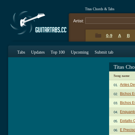
Titas Chords & Tabs
Artist:
0-9
A
B
Tabs
Updates
Top 100
Upcoming
Submit tab
Titas Ch
Song name
Antes De
01.
Bichos E
02.
Bichos E
03.
Enquanto
04.
Epitafio
05.
E Precis
06.