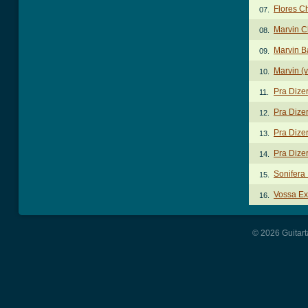
Flores C
07.
Marvin C
08.
Marvin B
09.
Marvin (
10.
Pra Dize
11.
Pra Dize
12.
Pra Dize
13.
Pra Dize
14.
Sonifera
15.
Vossa Ex
16.
© 2026 Guitart