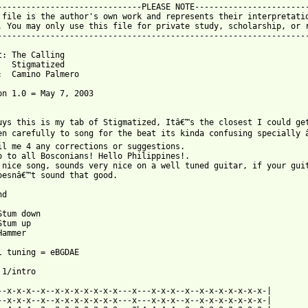
------------------------------PLEASE NOTE------------------------
 file is the author's own work and represents their interpretatio
. You may only use this file for private study, scholarship, or r
-----------------------------------------------------------------
t: The Calling

   Stigmatized

:  Camino Palmero

on 1.0 = May 7, 2003

uys this is my tab of Stigmatized, Itâ€™s the closest I could get
en carefully to song for the beat its kinda confusing specially â€
il me 4 any corrections or suggestions. 

o to all Bosconians! Hello Philippines!.

 nice song, sounds very nice on a well tuned guitar, if your guit
oesnâ€™t sound that good. 

d

Stum down

tum up

Hammer

l tuning = eBGDAE

1/intro

--x-x-x--x--x-x-x-x-x-x-x---x---x-x-x--x--x-x-x-x-x-x-x-|    

--x-x-x--x--x-x-x-x-x-x-x---x---x-x-x--x--x-x-x-x-x-x-x-|    
