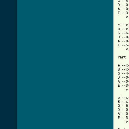
G|--4
D|--0
A|--0
E|--3
    v
e|--x
B|--x
G|--6
D|--0
A|--0
E|--5
    v
Part. 
e|--x
B|--x
G|--4
D|--0
A|--0
E|--3
    v
e|--x
B|--x
G|--6
D|--0
A|--0
E|--5
    v