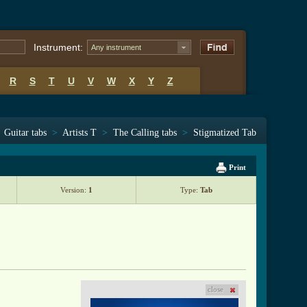
Instrument:
Any instrument
R
S
T
U
V
W
X
Y
Z
Guitar tabs
>
Artists T
>
The Calling tabs
>
Stigmatized Tab
Print
Version:
1
Type:
Tab
close