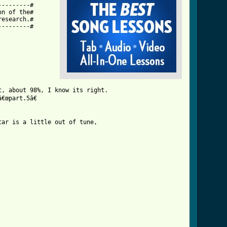
--------#

n of the#

esearch.#

--------#

, about 98%, I know its right.

œpart.5â€ 

ar is a little out of tune, 
