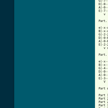
G|-7-
D|-0-
A|-0-
E|-7-
   v 
Part. 
e|-x-
B|-x-
G|-2-
D|-0-
A|-0-
E|-2-
   v 
Part. 
e|-x-
B|-x-
G|-4-
D|-0-
A|-0-
E|-3-
   V 
Part o
Part 1
Part 2
Part 2
Part 3