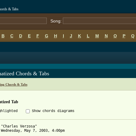
Chords & Tabs
Song:
B
C
D
E
F
G
H
I
J
K
L
M
N
O
P
Q
matized Chords & Tabs
ling Chords & Tabs
atized Tab
ghlighted
Show chords diagrams
 "Charles Verzosa" 

 Wednesday, May 7, 2003, 4:00pm 
