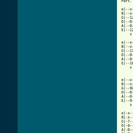
[ Tab

e|--
B|--x
G|--1
D|--0
A|--0
E|--1
    v
e|--x
B|--x
G|--1
D|--0
A|--0
E|--1
    v
e|--x
B|--x
G|--9
D|--0
A|--0
E|--9
    v
e|-x-
B|-x-
G|-7-
D|-0-
A|-0-