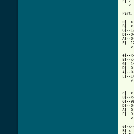
E|-7-
   v 
Part.
e|--x
B|--x
G|--1
D|--0
A|--0
E|--1
    v
e|--x
B|--x
G|--1
D|--0
A|--0
E|--1
    v
e|--x
B|--x
G|--9
D|--0
A|--0
E|--9
    v
e|-x-
B|-x-