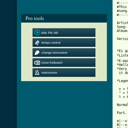
#----
#This
#song
#----
Pro tools
Artis
Song:
Album
play this tab
Versi
tempo control
*Ei g
change instrument
*List
*E-ma
show fretboard
*Hell
*Very
metronome
 it d
*Legen
 v = 
 ^ = S
h
 = 
Norma
Part. 
e|--x
B|--x