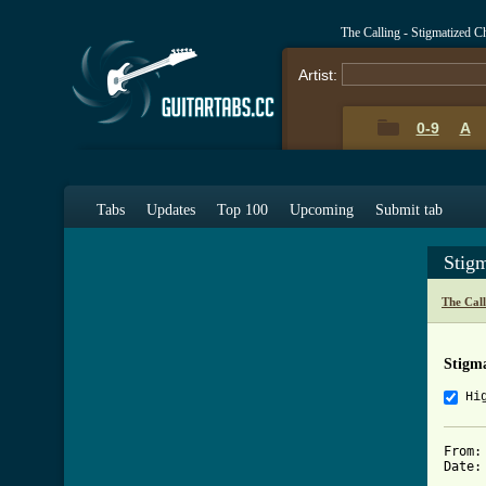
The Calling - Stigmatized 
Artist:
0-9
A
Tabs
Updates
Top 100
Upcoming
Submit tab
Stig
The Cal
Stigm
Hi
From:
Date: