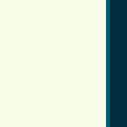
                   

                   
