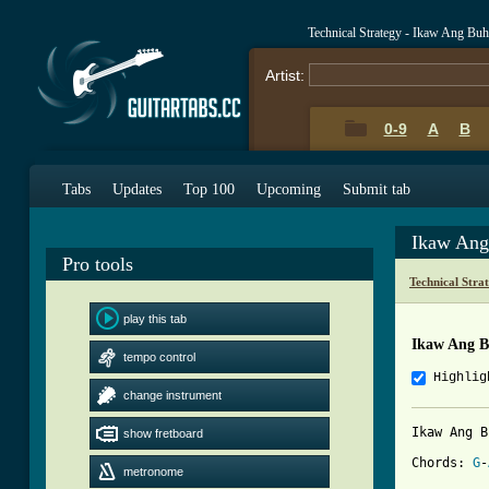
Technical Strategy - Ikaw Ang B
Artist:
0-9
A
B
Tabs
Updates
Top 100
Upcoming
Submit tab
Ikaw Ang
Pro tools
Technical Stra
play this tab
Ikaw Ang 
tempo control
Highlig
change instrument
Ikaw Ang B
show fretboard
Chords:	
G
-
metronome