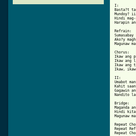
I:

Basta?t ta
Mundoy? ii
Hindi mag-
Harapin an
Refrain:

Sumasabay 
Ako?y magh
[ Tab from

Chorus:

Ikaw ang p
Ikaw ang l
Ikaw ang t
Ikaw, ikaw
II:

Umabot man
Kahit saan
Gagawin an
Nandito la
Bridge:

Maganda an
Hindi kita
Magunaw ma
Repeat Cho
Repeat Ref