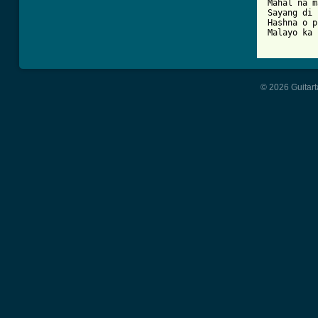
Mahal na m
Sayang di 
Hashna o p
Malayo ka 
© 2026 Guitart