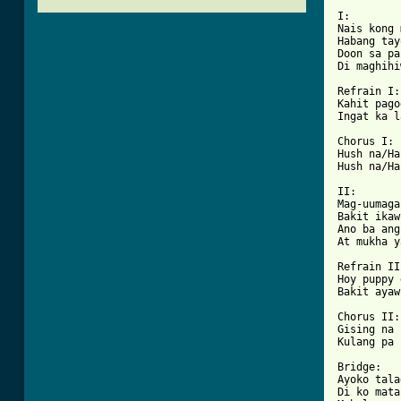
I:

Nais kong 
Habang tay
Doon sa pa
Di maghihi
Refrain I:

Kahit pago
Ingat ka l
Chorus I:

Hush na/Ha
[ Tab from

II:

Mag-uumaga
Bakit ikaw
Ano ba ang
At mukha y
Refrain II:
Hoy puppy 
Bakit ayaw
Chorus II:

Gising na 
Kulang pa 
Bridge:

Ayoko tala
Di ko mata