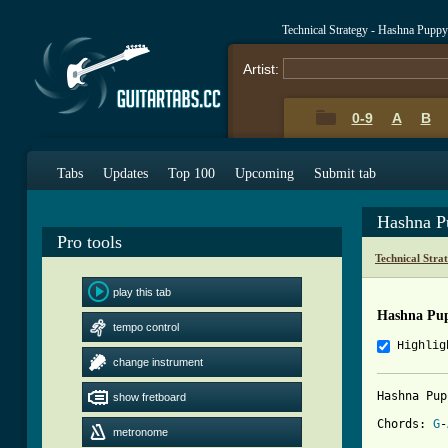
Technical Strategy - Hashna Pupp
Artist:
0-9
A
B
Tabs
Updates
Top 100
Upcoming
Submit tab
Hashna P
Pro tools
Technical Stra
play this tab
Hashna Pu
tempo control
Highlig
change instrument
Hashna Pup
show fretboard
Chords:	
G
-
metronome