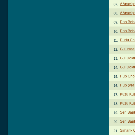
A Acayip
07.
A Acayips
08.
Don Beb
09.
Don Bebe
10.
Dudu Ch
11.
Gulumse
12.
Gul Dokt
13.
Gul Dokt
14.
Hup Cho
15.
Hup (ver
16.
Kuzu Ku
17.
Kuzu Kuz
18.
Sen Bap
19.
Sen Bapk
20.
Simarik 
21.