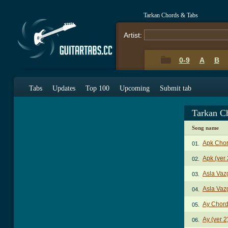
Tarkan Chords & Tabs
Artist:
0-9
A
B
Tabs
Updates
Top 100
Upcoming
Submit tab
Tarkan C
Song name
Apk Cho
01.
Apk (ver
02.
Asla Va
03.
Asla Vaz
04.
Ay Chor
05.
Ay (ver 
06.