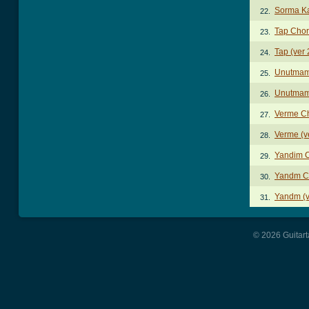
Sorma K
22.
Tap Cho
23.
Tap (ver
24.
Unutmam
25.
Unutmama
26.
Verme C
27.
Verme (v
28.
Yandim 
29.
Yandm C
30.
Yandm (v
31.
© 2026 Guitart