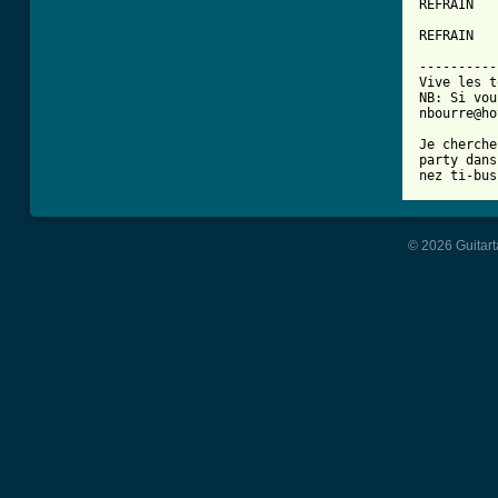
REFRAIN

REFRAIN

----------
Vive les t
NB: Si vou
nbourre@ho
Je cherche
party dans
nez ti-bus
© 2026 Guitart