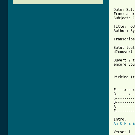
Date: Sat,
From: andr
Subject: C
Title:	QUE JE T'AIME

Author:	Sylvain Cossette

Transcribe
Salut tout
d?couvert 
Ouvert ? t
encore vou
Picking (t
E----x---x
B------x--
G---------
D---------
A---------
E---------
Am
C
F
E
E