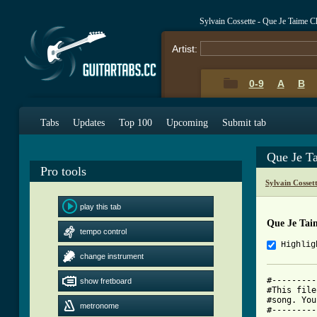
Sylvain Cossette - Que Je Taime 
Artist:
0-9
A
B
Tabs
Updates
Top 100
Upcoming
Submit tab
Que Je T
Pro tools
Sylvain Cosset
play this tab
Que Je Tai
tempo control
Highlig
change instrument
#---------
show fretboard
#This file
#song. You
metronome
#---------