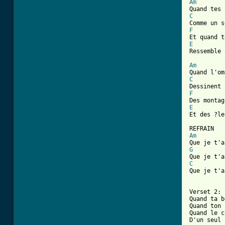
Am
C
F
E
[ Tab from
Am
C
F
E
Et des ?le
Am
G
C
Que je t'a
Verset 2:

Quand ta b
Quand ton 
Quand le c
D'un seul 