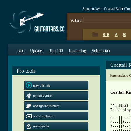
Supersuckers - Coattail Rider Cho
Artist:
0-9
A
B
Tabs
Updates
Top 100
Upcoming
Submit tab
Coattail 
Pro tools
Supersuckers 
play this tab
Coattail Ri
tempo control
"Coattail 
change instrument
To be play
         i
show fretboard
G---||----
D---||*---
A---||*--4
metronome
E---||----