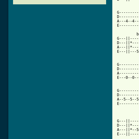
          
G---------
D---------
A---4--4--
E---------
         b
G---||----
D---||*---
A---||*---
E---||---5
G---------
D---------
A---------
E---0--0--
G---------
D---------
A--5--5--5
E---------
          
G---||----
D---||*---
A---||*--5
E---||----