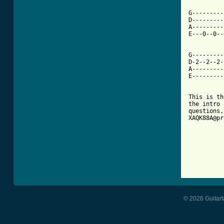
G---------
D---------
A---------
E---0--0--
G---------
D-2--2--2-
A---------
E---------
This is th
the intro 
questions,
XAQK88A@pr
[ Tab from
© 2026 Guitart