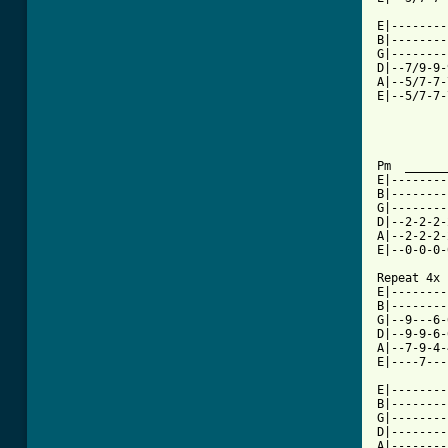
E|--------
B|--------
G|--------
D|--7/9-9-
A|--5/7-7-
E|--5/7-7-
Pm  ______
E|--------
B|--------
G|--------
D|--2-2-2-
A|--2-2-2-
E|--0-0-0-
Repeat 4x

E|--------
B|--------
G|--9---6-
D|--9-9-6-
A|--7-9-4-
E|----7---
E|--------
B|--------
G|--------
D|--------
A|--------