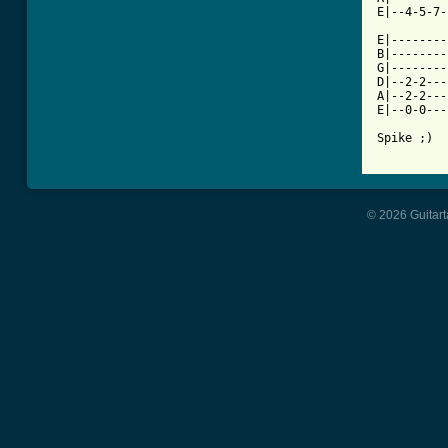
E|--4-5-7-
E|--------
B|--------
G|--------
D|--2-2---
A|--2-2---
E|--0-0---
Spike ;)

© 2026 Guitart