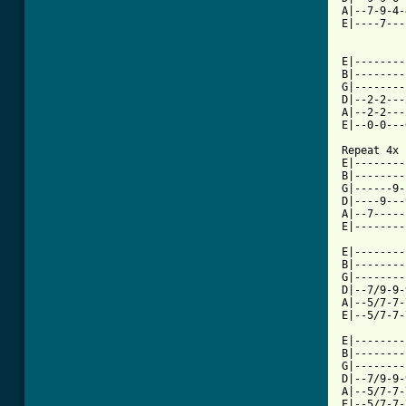
A|--7-9-4-
E|----7---
 					       1ST  2ND 

E|--------
B|--------
G|--------
D|--2-2---
A|--2-2---
E|--0-0---
Repeat 4x

E|--------
B|--------
G|------9-
D|----9---
A|--7-----
E|--------
E|--------
B|--------
G|--------
D|--7/9-9-
A|--5/7-7-
E|--5/7-7-
E|--------
B|--------
G|--------
D|--7/9-9-
A|--5/7-7-
E|--5/7-7-