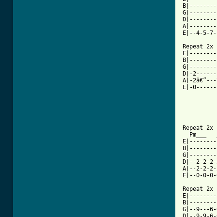
B|--------
G|--------
D|--------
A|--------
E|--4-5-7-
Repeat 2x

E|--------
B|--------
G|--------
D|-2------
A|-2â€”---
E|-0------
Repeat 2x

  Pm___   
E|--------
B|--------
G|--------
D|--2-2-2-
A|--2-2-2-
[ Tab from

Repeat 2x

E|--------
B|--------
G|--9---6-
D|--9-9-6-