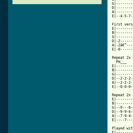
G|--------
D|--------
A|--------
E|--4-5-7-
First vers
E|--------
B|--------
G|--------
D|-2------
A|-2â€”---
E|-0------
Repeat 2x

  Pm___   
E|--------
B|--------
G|--------
D|--2-2-2-
A|--2-2-2-
E|--0-0-0-
Repeat 2x

E|--------
B|--------
G|--9---6-
D|--9-9-6-
A|--7-9-4-
E|----7---
Played wit
E|--------