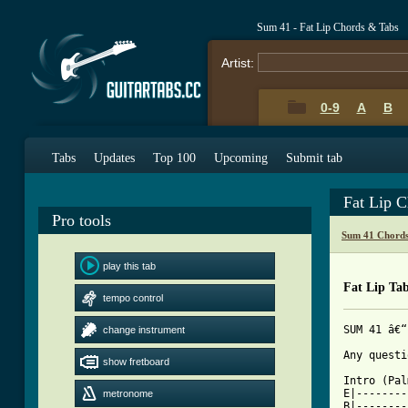
Sum 41 - Fat Lip Chords & Tabs
Artist:
0-9
A
B
Tabs
Updates
Top 100
Upcoming
Submit tab
Fat Lip 
Pro tools
Sum 41 Chords
play this tab
Fat Lip Ta
tempo control
SUM 41 â€“
change instrument
Any questi
show fretboard
Intro (Pal
E|--------
metronome
B|--------