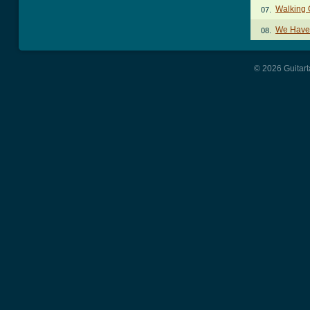
Walking 
07.
We Have 
08.
© 2026 Guitart