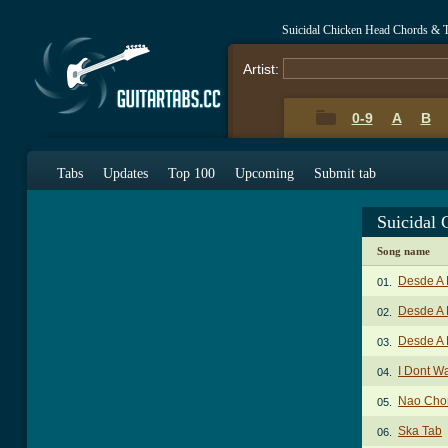
Suicidal Chicken Head Chords & 
Artist:
0-9
A
B
Tabs
Updates
Top 100
Upcoming
Submit tab
Suicidal
Song name
Desde A 
01.
Desde A 
02.
Desde A 
03.
I Dont W
04.
Nao Chor
05.
Ska Tab
06.