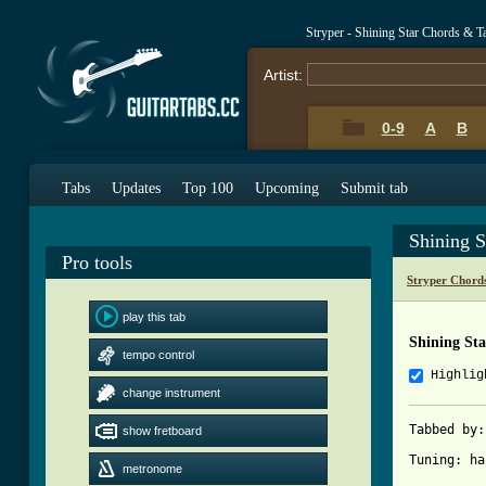
Stryper - Shining Star Chords & T
Artist:
0-9
A
B
Tabs
Updates
Top 100
Upcoming
Submit tab
Shining S
Pro tools
Stryper Chord
play this tab
Shining St
tempo control
Highlig
change instrument
Tabbed by:
show fretboard
Tuning: ha
metronome