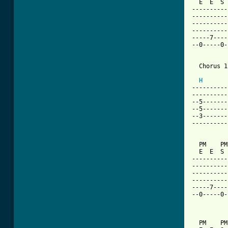
  E  E  S 
----------
----------
----------
----------
-----7----
--0-----0-
  Chorus 1
          
H
----------
----------
--5-------
--5-------
--3-------
----------
  PM    PM
  E  E  S 
----------
----------
----------
----------
-----7----
--0-----0-
          
  PM    PM