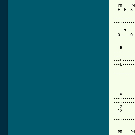
          
  PM    PM
  E  E  S 
----------
----------
----------
----------
-----7----
--0-----0-
   H      
----------
----------
---L------
---L------
----------
----------
          
          
   W      
----------
----------
--12------
--12------
----------
----------
  PM    PM