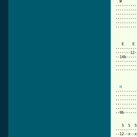
  W       
----------
----------
----------
----------
----------
----------
          
   E    E 
----------
-------12-
--14b-----
----------
----------
----------
          
H
----------
----------
----------
----------
----------
--9b------
   S  S  S
----------
--12--x--x