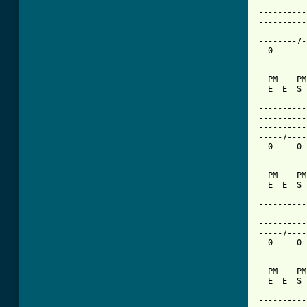
----------
----------
----------
----------
--------7-
--0-------
  PM    PM
  E  E  S 
----------
----------
----------
----------
-----7----
--0-----0-
  PM    PM
  E  E  S 
----------
----------
----------
----------
-----7----
--0-----0-
  PM    PM
  E  E  S 
----------
----------