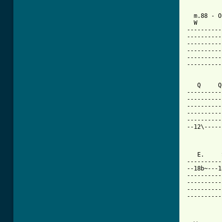
  m.88 - O
  W       
----------
----------
----------
----------
----------
----------
   Q     Q
----------
----------
----------
----------
----------
--12\-----
          
   E.     
----------
--18b~---1
----------
----------
----------
----------
          