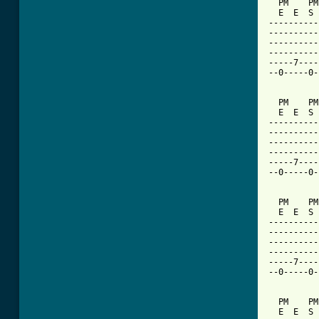
  PM    PM
  E  E  S 
----------
----------
----------
----------
-----7----
--0-----0-
  PM    PM
  E  E  S 
----------
----------
----------
----------
-----7----
--0-----0-
  PM    PM
  E  E  S 
----------
----------
----------
----------
-----7----
--0-----0-
  PM    PM
  E  E  S 