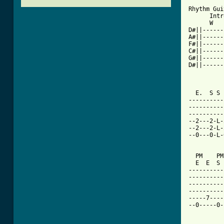
Rhythm Gui
      Intr
      W   
D#||------
A#||------
F#||------
C#||------
G#||------
D#||------
          
  E.  S S 
----------
----------
----------
--2---2-L-
--2---2-L-
--0---0-L-
  PM    PM
  E  E  S 
----------
----------
----------
----------
-----7----
--0-----0-