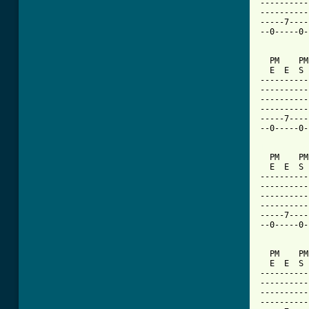
----------
----------
-----7----
--0-----0-
  PM    PM
  E  E  S 
----------
----------
----------
----------
-----7----
--0-----0-
[ Tab from