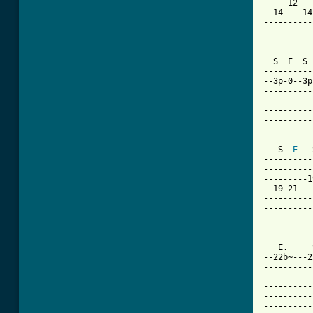
-----12---
--14----14
----------
          
  S  E  S 
----------
--3p-0--3p
----------
----------
----------
----------
   S  
E
   
----------
----------
---------1
--19-21---
----------
----------
          
   E.     
--22b~---2
----------
----------
----------
----------
----------