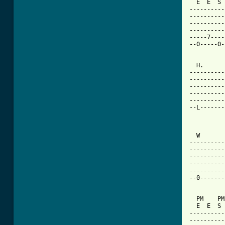
  E  E  S 
----------
----------
----------
----------
-----7----
--0-----0-
  H.      
----------
----------
----------
----------
----------
--L-------
          
  W       
----------
----------
----------
----------
----------
--0-------
  PM    PM
  E  E  S 
----------
----------