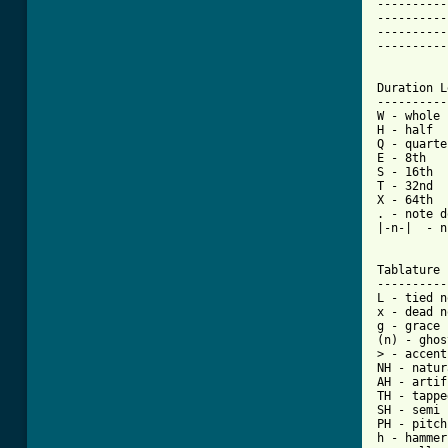
----------
----------
----------
----------
Duration L
----------
W - whole

H - half

Q - quarter
E - 8th

S - 16th

T - 32nd

X - 64th

. - note d
|-n-|  - n
Tablature 
----------
L - tied n
x - dead n
g - grace 
(n) - ghos
> - accent
NH - natur
AH - artif
TH - tappe
SH - semi 
PH - pitch
h - hammer