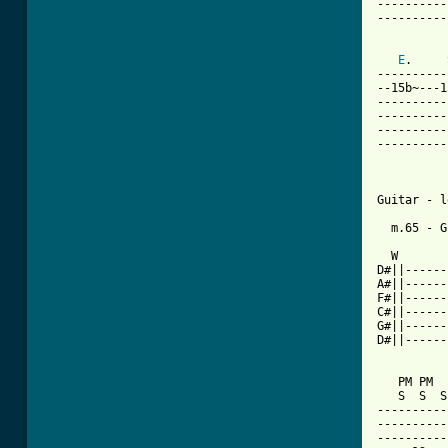
E
.     
----------
--15b~---1
----------
----------
----------
----------
Guitar - l
  m.65 - G
          
  W       
D#||------
A#||------
F#||------
C#||------
G#||------
D#||------
   PM PM  
   S  S  S
----------
----------
----------