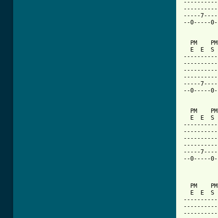
----------
----------
-----7----
--0-----0-
  PM    PM
  E  E  S 
----------
----------
----------
----------
-----7----
--0-----0-
  PM    PM
  E  E  S 
----------
----------
----------
----------
-----7----
--0-----0-
          
  PM    PM
  E  E  S 
----------
----------
----------