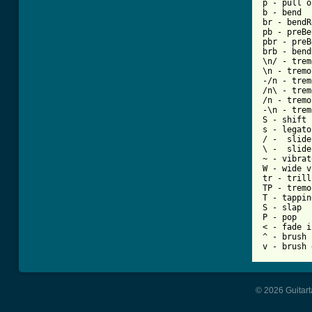
p - pull o
b - bend

br - bendR
pb - preBe
pbr - preB
brb - bend
\n/ - trem
\n - tremo
-/n - trem
/n\ - trem
/n - tremo
-\n - trem
S - shift 
s - legato
/ -  slide
\ -  slide
~ - vibrato
W - wide v
tr - trill

TP - tremo
T - tapping
S - slap

P - pop

< - fade in
^ - brush 
© 2026 Guitart