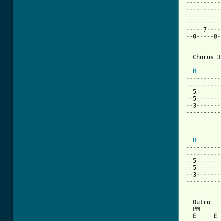
----------
----------
----------
----------
-----7----
--0-----0-
  Chorus 3
          
H
----------
----------
--5-------
--5-------
--3-------
----------
          
H
----------
----------
--5-------
--5-------
--3-------
----------
  Outro   
  PM      
  E     E 