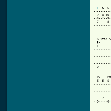
E
  S  S 
----------
--9--x-10-
--8--x--9-
--7-----8-
----------
----------
  Guitar S
  PM      
  E       
----------
----------
----------
----------
----------
--0-------
  PM    PM
  E  E  S 
----------
----------
----------
----------
-----7----
--0-----0-