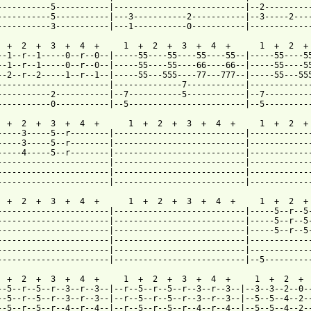
 from: https://www.guitartabs.cc/tabs/s/streetlight_manifesto/fo