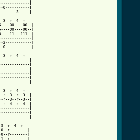
rty_days_tab_ver_2.html ]