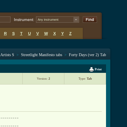
Instrument:
Any instrument
R
S
T
U
V
W
X
Y
Z
Artists S
>
Streetlight Manifesto tabs
>
Forty Days (ver 2) Tab
Print
Version:
2
Type:
Tab
0--|
G|-----2--r--2-----1--r--1--|------0-----0-----2-----4--|-----2--r--2-----1--r--1--|
D|--------------------------|---2-----------------------|--------------------------|
A|--3-----------2-----------|---3-----2-----0-----------|--3-----------2-----------|
E|--1-----------0-----------|---------------------3-----|--1-----------0-----------|

    1  +  2  +  3  +  4  +      1  +  2  +  3  +  4  +     1  +  2  +  3  +  4  +
e|--5-----------3-----------|------1--r--1-----0--r--0--|-----0-----0-----0-----3--|
B|--5-----------3-----------|------1--r--1-----0--r--0--|-----1-----1-----2-----3--|
G|--5-----------4-----------|------2--r--2-----1--r--1--|-----0-----0-----2-----4--|
D|--7-----------5-----------|---------------------------|--2-----------------------|
A|--7-----------5-----------|---3-----------2-----------|--3-----2-----0-----------|
E|--5-----------3-----------|---1-----------0-----------|--------------------3-----|

    1  +  2  +  3  +  4  +     1  +  2  +  3  +  4  +      1  +  2  +  3  +  4  +
e|-----1--r--1-----0--r--0--|-----55----55----55----55--|-----55----55----00----00--|
B|-----1--r--1-----0--r--0--|-----55----55----66----66--|-----55----55----00----00--|
G