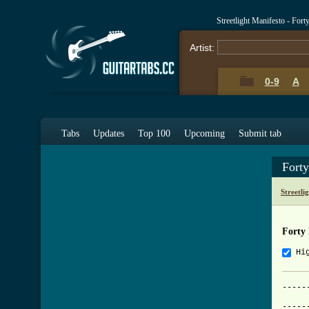
Streetlight Manifesto - For
Artist:
0-9
A
Tabs
Updates
Top 100
Upcoming
Submit tab
Fort
Streetli
Forty
Hi
-------------------------------------------------------------------------------
			FORTY DAYS - Streetlight Manifesto
-------------------------------------------------------------------------------
Tabbed by: Dan Wright
Email: muziklvr1714@yahoo.com

Tuning: Standard (EADGBe)
    1  +  2  +  3  +  4  +      1  +  2  +  3  +  4  +     1  +  2  +  3  +  4  +
e|--------5-----------3-----|---------5-----------3-----|--------5-----------3-----|
B|--------5-----------3-----|---------5-----------3-----|--------5-----------3-----|
G|--------5-----------4-----|---------5-----------4-----|--------5-----------4-----|
D|--------------------------|---------------------------|--------------------------|
A|----