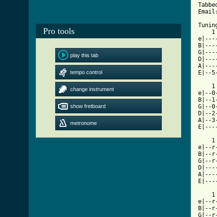
Pro tools
play this tab
tempo control
change instrument
show fretboard
metronome