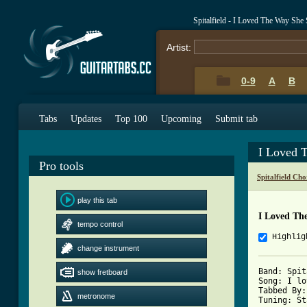
Spitalfield - I Loved The Way She
Artist:
0-9
A
B
Tabs
Updates
Top 100
Upcoming
Submit tab
I Loved 
Pro tools
Spitalfield Ch
play this tab
I Loved Th
tempo control
Highlig
change instrument
Band: Spit
show fretboard
Song: I lo
Tabbed By:
metronome
Tuning: St