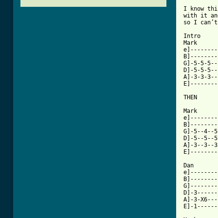
I know thi
with it an
so I can’t
Intro

Mark

e]--------
B]--------
G]-5-5-5--
D]-5-5-5--
A]-3-3-3--
E]--------
THEN

Mark

e]--------
B]--------
G]-5--4--5
D]-5--5--5
A]-3--3--3
E]--------
Dan

e]--------
B]--------
G]--------
D]-3------
A]-3-X6---
E]-1------