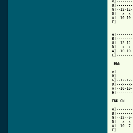
e]--------
B]--------
G]--12-12-
D]---x--x-
A]--10-10-
E]--------
e]--------
B]--------
G]--12-12-
D]---x--x-
A]--10-10-
E]--------
THEN

e]--------
B]--------
G]--12-12-
D]---x--x-
A]--10-10-
E]--------
END ON

e]--------
B]--------
G]--12--9-
D]---x--x-
A]--10--7-
E]--------