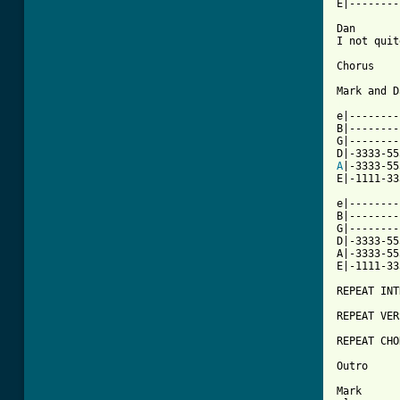
E|--------
Dan

I not quit
Chorus

[ Tab from

e|-------
B|--------
G|--------
A
|-3333-55
E|-1111-33
e|--------
B|--------
G|--------
D|-3333-55
A|-3333-55
E|-1111-33
REPEAT INT
REPEAT VER
REPEAT CHO
Outro

Mark
