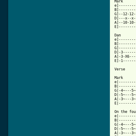
Mark

e]--------
B]--------
G]--12-12-
D]---x--x--x
A]--10-10-
E]--------
Dan

e]--------
B]--------
G]--------
D]-3------
A]-3-X6---
E]-1------
Verse

Mark

e|--------
B|--------
G|-4~---5~
D|-5~---5~
A|-3~---3~
E|--------
On the fou
e|--------
B|--------
G|-4~---5~
D|-5~---5~
A|-3~---3~