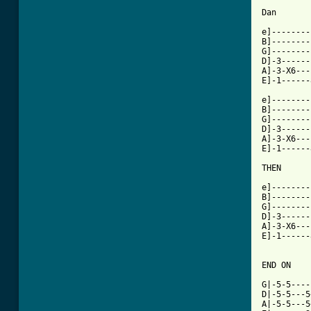
Dan

e]--------
B]--------
G]--------
D]-3------1
A]-3-X6---
E]-1------
e]--------
B]--------
G]--------
D]-3------1
A]-3-X6---
E]-1------
THEN

e]--------
B]--------
G]--------
D]-3------
A]-3-X6---
E]-1------
END ON

G|-5-5----
D|-5-5---5
A|-5-5---5