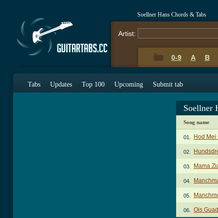
Soellner Hans Chords & Tabs
Artist:
0-9
A
B
Tabs
Updates
Top 100
Upcoming
Submit tab
Soellner
Song name
Hod Mei 
01.
Hundsdre
02.
Mama Zia
03.
Manchma
04.
Manchmo
05.
Ois Guad
06.