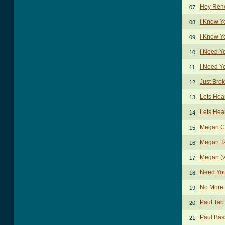
Hey Rene
07.
I Know Y
08.
I Know Y
09.
I Need Y
10.
I Need Y
11.
Just Bro
12.
Lets Hea
13.
Lets Hear
14.
Megan C
15.
Megan T
16.
Megan (v
17.
Need You
18.
No More 
19.
Paul Tab
20.
Paul Bas
21.