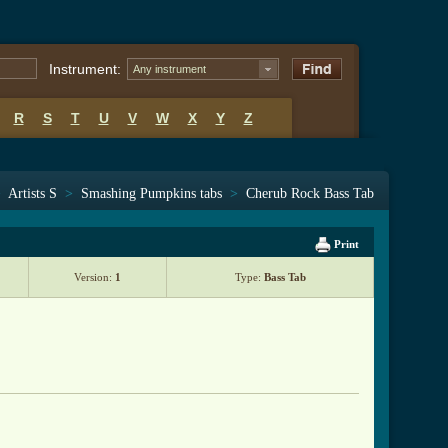
Instrument:
Any instrument
R
S
T
U
V
W
X
Y
Z
>
Artists S
>
Smashing Pumpkins tabs
>
Cherub Rock Bass Tab
Print
Version:
1
Type:
Bass Tab