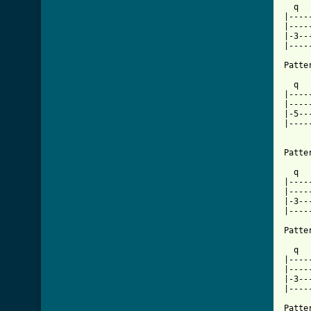
  q  
|----
|----
|-3--
|----
Patter
  q  
|----
|----
|-5--
|----
     
Patter
  q  
|----
|----
|-3--
|----
Patter
  q  
|----
|----
|-3--
|----
Patter