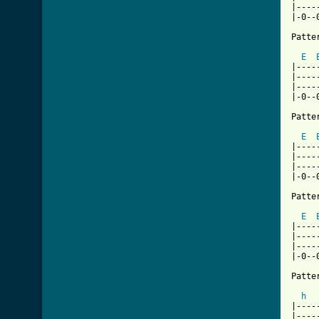
|----
|-0--
Patter
E
|----
|----
|----
|-0--
Patter
E
|----
|----
|----
|-0--
Patter
E
|----
|----
|----
|-0--
Patter
h
  
|----
|----