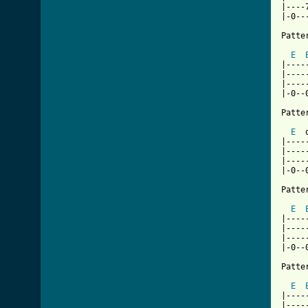
|----
|-0--
Patter
E
|----
|----
|----
|-0--
Patter
E
  
|----
|----
|----
|-0--
Patter
E
|----
|----
|----
|-0--
Patter
E
|----
|----