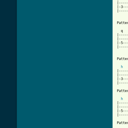
|----
|-3--
|----
     
Patter
  q  
|----
|----
|-5--
|----
     
[ Tab
h
|----
|----
|-3--
|----
Patter
h
|----
|----
|-5--
|----
Patter