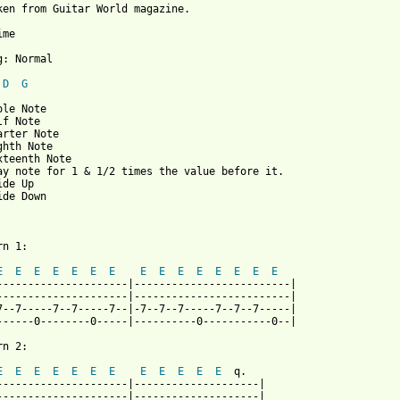
ken from Guitar World magazine.

me

g: Normal

D
G
le Note

f Note

arter Note

ghth Note

xteenth Note

ay note for 1 & 1/2 times the value before it.

de Up

de Down

n 1:

E
E
E
E
E
E
E
E
E
E
E
E
E
E
E
---------------------|-------------------------|

---------------------|-------------------------|

7--7-----7--7-----7--|-7--7--7-----7--7--7-----|

------0--------0-----|----------0-----------0--|

n 2:

E
E
E
E
E
E
E
E
E
E
E
E
  q.

---------------------|--------------------|

---------------------|--------------------|
