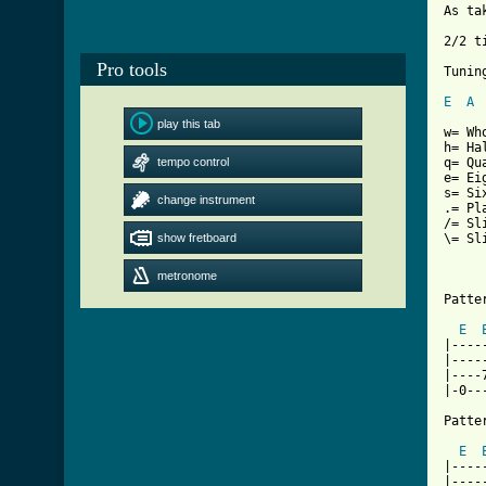
As ta
2/2 ti
Pro tools
Tunin
E
A
play this tab
w= Who
h= Hal
tempo control
q= Qu
e= Ei
s= Si
change instrument
.= Pl
/= Sli
show fretboard
\= Sli
metronome
Patter
E
|----
|----
|----
|-0--
Patter
E
|----
|----