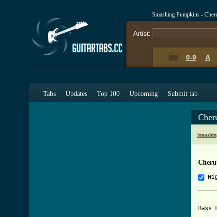
Smashing Pumpkins - Cher
Artist:
0-9
A
Tabs
Updates
Top 100
Upcoming
Submit tab
Cher
Smashin
Cheru
Hi
Bass 