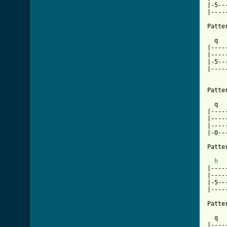
|-5--
|----
Patter
  q  
|----
|----
|-5--
|----
Patter
  q  
|----
|----
|----
|-0--
Patter
h
  
|----
|----
|-5--
|----
Patter
  q  
|----