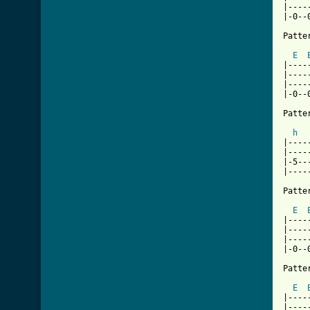
|----
|-0--
Patter
E
|----
|----
|----
|-0--
Patter
h
|----
|----
|-5--
|----
Patter
E
|----
|----
|----
|-0--
Patter
E
|----
|----