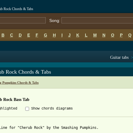
ub Rock Chords & Tabs
Song:
B
C
D
E
F
G
H
I
J
K
L
M
N
O
P
Q
Guitar tabs
ub Rock Chords & Tabs
g Pumpkins Chords & Tabs
b Rock Bass Tab
ghlighted
Show chords diagrams
Line for "Cherub Rock" by the Smashing Pumpkins.
