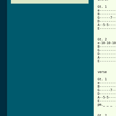
Gt. 1

e---------
B---------
G------7--
D---------
A--5-5----
E---------
Gt. 2

e-10-10-10
B---------
G---------
D---------
A---------
E---------
verse

Gt. 1

e---------
B---------
G------7--
D---------
A--5-5----
E---------
pm._ _ _  
Gt. 2
