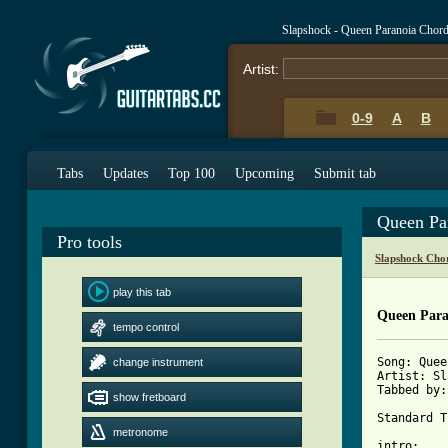
Slapshock - Queen Paranoia Chor
Artist:
0-9
A
B
Tabs
Updates
Top 100
Upcoming
Submit tab
Queen Pa
Pro tools
Slapshock Cho
play this tab
Queen Para
tempo control
Song: Queen
change instrument
Artist: Sl
Tabbed by:
show fretboard
Standard T
metronome
intro:
