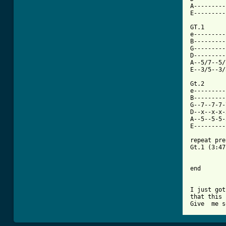
A---------
E---------
GT.1

e---------
B---------
G---------
D---------
A--5/7--5/
E--3/5--3/
Gt.2

e---------
B---------
G--7--7-7-
D--x--x-x-
A--5--5-5-
E---------
repeat pre
Gt.1 (3:47)
end

I just got
that this 
Give  me s