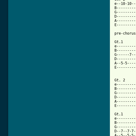
e--10-10--
B---------
G---------
D---------
A---------
E---------
pre-chorus

Gt.1

e---------
B---------
G------7--
D---------
A--5-5----
E---------
          
Gt. 2

e---------
B---------
G---------
D---------
A---------
E---------
Gt.1

e---------
B---------
G---------
D--7--7-7-
A--5--5-5-