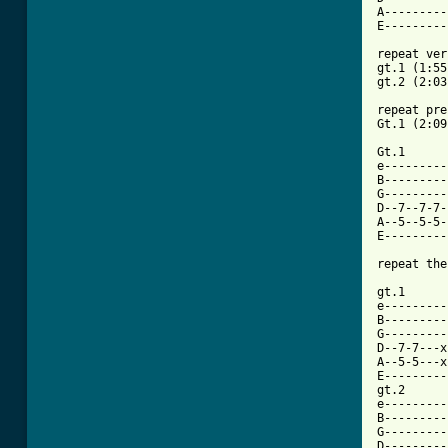
A---------
E---------
repeat ver
gt.1 (1:55)
gt.2 (2:03)
repeat pre
Gt.1 (2:09)
Gt.1

e---------
B---------
G---------
D--7--7-7-
A--5--5-5-
E---------
repeat the
gt.1

e---------
B---------
G---------
D--7-7---x
A--5-5---x
E---------
gt.2      
e---------
B---------
G---------
D---------