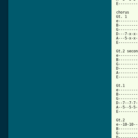
E---------
chorus

Gt. 1

e---------
B---------
G---------
D---7-x-x-
A---5-x-x-
[ Tab from

Gt.2 seco
e---------
B---------
G---------
D---------
A---------
E---------
Gt.1

e---------
B---------
G---------
D--7--7-7-
A--5--5-5-
E---------
Gt.2

e--10-10--
B---------
G---------
D---------