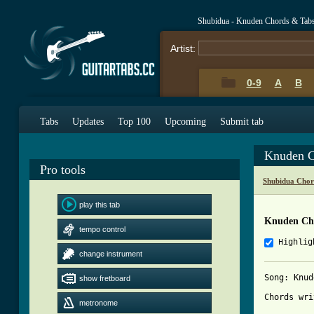
Shubidua - Knuden Chords & Tab
Artist:
0-9
A
B
Tabs
Updates
Top 100
Upcoming
Submit tab
Knuden C
Pro tools
Shubidua Chor
play this tab
Knuden Ch
tempo control
Highlig
change instrument
Song: Knud
show fretboard
Chords wri
metronome