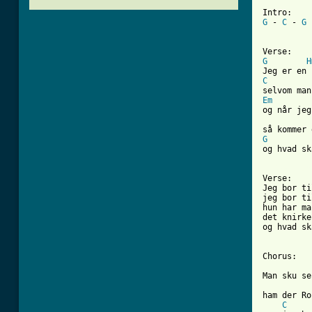
G
 - 
C
 - 
G
 
G
H
C
Em
og når jeg
G
og hvad sk
[ Tab from

Verse:

Jeg bor ti
jeg bor ti
hun har ma
det knirke
og hvad sk
Chorus:

Man sku se
ham der Ro
C