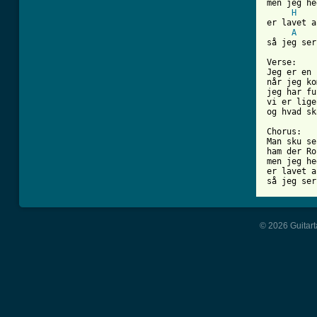
men jeg he
H
er lavet a
A
så jeg ser
Verse:

Jeg er en 
når jeg ko
jeg har fu
vi er lige
og hvad sk
Chorus:

Man sku se
ham der Ro
men jeg he
er lavet a
så jeg ser
© 2026 Guitart