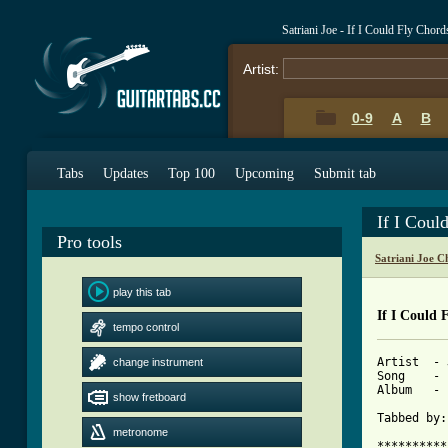
Satriani Joe - If I Could Fly Chor
Artist:
0-9
A
B
Tabs
Updates
Top 100
Upcoming
Submit tab
If I Coul
Pro tools
Satriani Joe C
play this tab
If I Could 
tempo control
Artist  - 
change instrument
Song    - 
Album	- Is There Love In Space?

show fretboard
Tabbed by:
metronome
**********