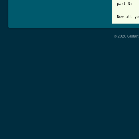
part 3:		G / / / || / / / / || A / / / || / / D/F# / || (repeat till finish)

© 2026 Guitart