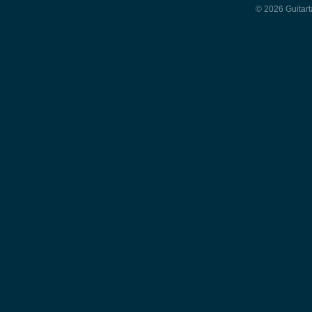
© 2026 Guitart