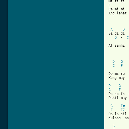
C
Re mi mi  
Ang lahat 
A
D
Si di di  
G
  -  
C
At sanhi  
D
G
C
F
Do mi re  
Kung may  
D
G
C
F
Do so fs  
Dahil may 
G
F#
F
E7
Do la sil 
Kulang  an
G