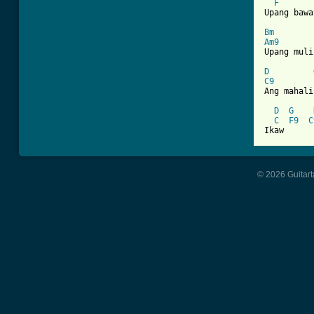
F
Upang bawa
Bm
        
Am9
       
Upang muli
D
C9
Ang mahali
D
G
C
F9
C
Ikaw
© 2026 Guitart