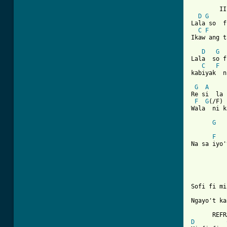
        II

D
G
Lala so  f
C
F
Ikaw ang t
D
G
Lala  so f
C
F
[ Tab from
G
A
Re si  la 
F
G
(/F) 
Wala  ni k
G
F
Na sa iyo'
Sofi fi mi
Ngayo't ka
D