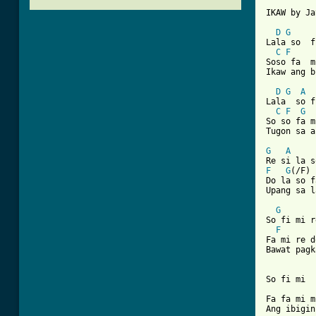
IKAW by Ja
D
G
Lala so  f
C
F
Soso fa  m
Ikaw ang b
D
G
A
Lala  so f
C
F
G
So so fa m
Tugon sa a
G
A
F
G
(/F) 
Do la so f
Upang sa l
G
So fi mi r
F
Fa mi re d
Bawat pagk
So fi mi  
Fa fa mi m
Ang ibigin