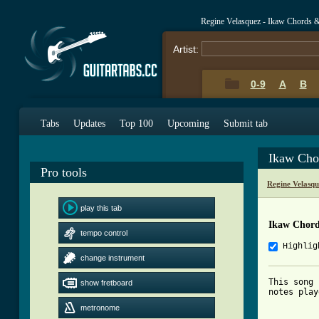
Regine Velasquez - Ikaw Chords 
Artist:
0-9
A
B
Tabs
Updates
Top 100
Upcoming
Submit tab
Ikaw Cho
Pro tools
Regine Velasq
play this tab
Ikaw Chord
tempo control
Highlig
change instrument
This song 
show fretboard
notes play
metronome